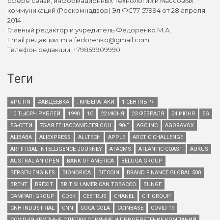
сфере связи, информационных технологий и массовых
коммуникаций (Роскомнадзор) Эл ФС77-57994 от 28 апреля
2014
Главный редактор и учредитель Федоренко М.А.
Email редакции: m.a.fedorenko@gmail.com.
Телефон редакции: +79859909990
Теги
#PUTIN
#АВДЕЕВКА
. КИБЕРАТАКИ
1 СЕНТЯБРЯ
10 ТЫСЯЧ РУБЛЕЙ
1990
1С
22 ИЮНЯ
23 ФЕВРАЛЯ
24 ИЮНЯ
5G
5G-СЕТИ
75-АЯ ГЕНАССАМБЛЕЯ ООН
90-Е
AGC INC
AGORAVOX
ALIBABA
ALIEXPRESS
ALLTECH
APPLE
ARCTIC CHALLENGE
ARTIFICIAL INTELLIGENCE JOURNEY
ATACMS
ATLANTIC COAST
AUKUS
AUSTRALIAN OPEN
BANK OF AMERICA
BELUGA GROUP
BERGEN ENGINES
BIONORICA
BITCOIN
BRAND FINANCE GLOBAL 500
BRENT
BREXIT
BRITISH AMERICAN TOBACCO
BUNGE
CAMPARI GROUP
CDEK
CEETRUS
CHANEL
CITIGROUP
CNH INDUSTRIAL
CNN
COCA-COLA
COINBASE
COVID-19
COVID-19 КРУПНЫЕ СДЕЛКИ СЛИЯНИЕ И ПРИОБРЕТЕНИЕ КОМПАНИЙ