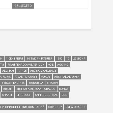
ОБЩЕСТВО
КИ
1 СЕНТЯБРЯ
10 ТЫСЯЧ РУБЛЕЙ
1990
1С
22 ИЮНЯ
ЕТИ
75-АЯ ГЕНАССАМБЛЕЯ ООН
90-Е
AGC INC
ALLTECH
APPLE
ARCTIC CHALLENGE
ATACMS
ATLANTIC COAST
AUKUS
AUSTRALIAN OPEN
BERGEN ENGINES
BIONORICA
BITCOIN
BREXIT
BRITISH AMERICAN TOBACCO
BUNGE
CHANEL
CITIGROUP
CNH INDUSTRIAL
CNN
ИЕ И ПРИОБРЕТЕНИЕ КОМПАНИЙ
COVID-19?
CREW DRAGON