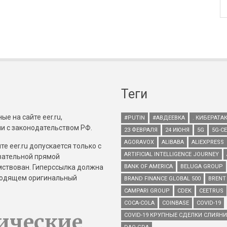
Теги
е на сайте eer.ru,
#PUTIN
#АВДЕЕВКА
. КИБЕРАТА
и с законодательством РФ.
23 ФЕВРАЛЯ
24 ИЮНЯ
5G
5G-С
AGORAVOX
ALIBABA
ALIEXPRESS
е eer.ru допускается только с
ARTIFICIAL INTELLIGENCE JOURNEY
зательной прямой
имствован. Гиперссылка должна
BANK OF AMERICA
BELUGA GROUP
зводящем оригинальный
BRAND FINANCE GLOBAL 500
BRENT
CAMPARI GROUP
CDEK
CEETRUS
COCA-COLA
COINBASE
COVID-19
ические
COVID-19 КРУПНЫЕ СДЕЛКИ СЛИЯН