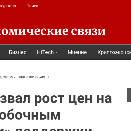
 журнала
Поиск
омические связи
Бизнес
HiTech
Мнение
Криптоэконо
РОДУКТОМ» ПОДДЕРЖКИ УКРАИНЫ
звал рост цен на
побочным