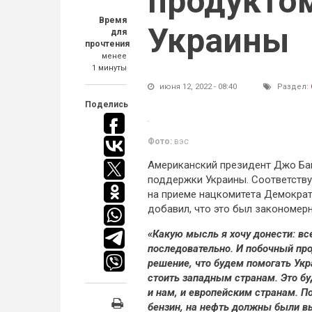
продукто
Время
Украины
для
прочтения
менее
1 минуты
июня 12, 2022 - 08:40
Раздел:
Поделись
Фото:
вэс
Американский президент Джо Бай
поддержки Украины. Соответств
на приеме нацкомитета Демокра
добавил, что это был закономерн
«Какую мысль я хочу донести: все
последовательно. И побочный про
решение, что будем помогать Укр
стоить западным странам. Это бу
и нам, и европейским странам. П
бензин, на нефть должны были в