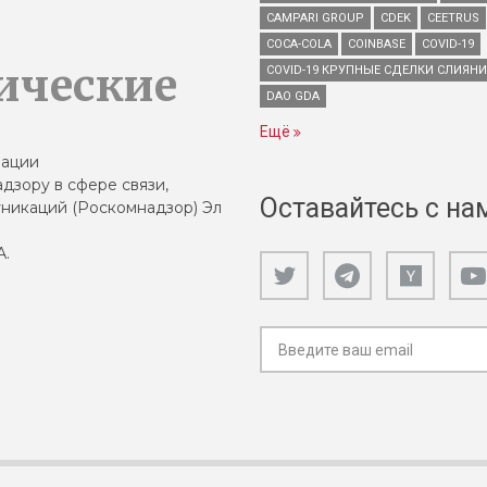
CAMPARI GROUP
CDEK
CEETRUS
COCA-COLA
COINBASE
COVID-19
ические
COVID-19 КРУПНЫЕ СДЕЛКИ СЛИЯН
DAO GDA
Ещё
зации
дзору в сфере связи,
Оставайтесь с на
никаций (Роскомнадзор) Эл
А.