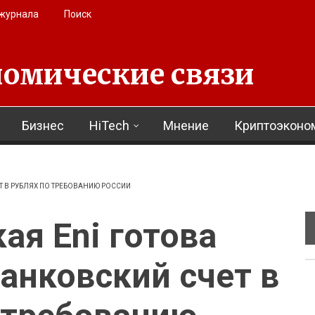
 журнала
Поиск
омические связи
Бизнес
HiTech
Мнение
Криптоэконо
Т В РУБЛЯХ ПО ТРЕБОВАНИЮ РОССИИ
ая Eni готова
анковский счет в