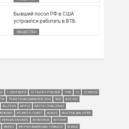
Бывший посол РФ в США
устроился работать в ВТБ
ОБЩЕСТВО
КИ
1 СЕНТЯБРЯ
10 ТЫСЯЧ РУБЛЕЙ
1990
1С
22 ИЮНЯ
ЕТИ
75-АЯ ГЕНАССАМБЛЕЯ ООН
90-Е
AGC INC
ALLTECH
APPLE
ARCTIC CHALLENGE
ATACMS
ATLANTIC COAST
AUKUS
AUSTRALIAN OPEN
BERGEN ENGINES
BIONORICA
BITCOIN
BREXIT
BRITISH AMERICAN TOBACCO
BUNGE