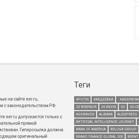
Теги
е на сайте eer.ru,
#PUTIN
#АВДЕЕВКА
. КИБЕРАТА
и с законодательством РФ.
23 ФЕВРАЛЯ
24 ИЮНЯ
5G
5G-С
AGORAVOX
ALIBABA
ALIEXPRESS
е eer.ru допускается только с
ARTIFICIAL INTELLIGENCE JOURNEY
зательной прямой
имствован. Гиперссылка должна
BANK OF AMERICA
BELUGA GROUP
зводящем оригинальный
BRAND FINANCE GLOBAL 500
BRENT