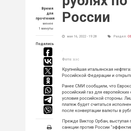
рублях по
Время
России
для
прочтения
менее
1 минуты
мая 16, 2022 - 19:28
Раздел:
О
Поделись
Фото:
вэс
Крупнейшая итальянская нефтега
Российской Федерации и открыть 
Ранее СМИ сообщили, что Евроко
российский газ для европейских 
условия российской стороны. Лиш
платеж будет считаться исполнен
после конвертации валюты в рубл
Прежде Виктор Орбан, выступая 
санкции против России "эффектив