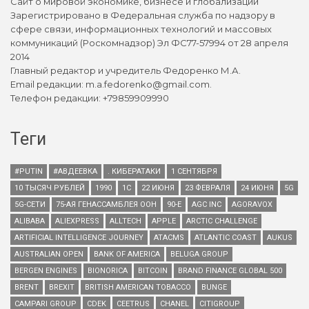
Сайт о мировой экономике, бизнесе и глобализации
Зарегистрировано в Федеральная служба по надзору в
сфере связи, информационных технологий и массовых
коммуникаций (Роскомнадзор) Эл ФС77-57994 от 28 апреля
2014
Главный редактор и учредитель Федоренко М.А.
Email редакции: m.a.fedorenko@gmail.com.
Телефон редакции: +79859909990
Теги
#PUTIN
#АВДЕЕВКА
. КИБЕРАТАКИ
1 СЕНТЯБРЯ
10 ТЫСЯЧ РУБЛЕЙ
1990
1С
22 ИЮНЯ
23 ФЕВРАЛЯ
24 ИЮНЯ
5G
5G-СЕТИ
75-АЯ ГЕНАССАМБЛЕЯ ООН
90-Е
AGC INC
AGORAVOX
ALIBABA
ALIEXPRESS
ALLTECH
APPLE
ARCTIC CHALLENGE
ARTIFICIAL INTELLIGENCE JOURNEY
ATACMS
ATLANTIC COAST
AUKUS
AUSTRALIAN OPEN
BANK OF AMERICA
BELUGA GROUP
BERGEN ENGINES
BIONORICA
BITCOIN
BRAND FINANCE GLOBAL 500
BRENT
BREXIT
BRITISH AMERICAN TOBACCO
BUNGE
CAMPARI GROUP
CDEK
CEETRUS
CHANEL
CITIGROUP