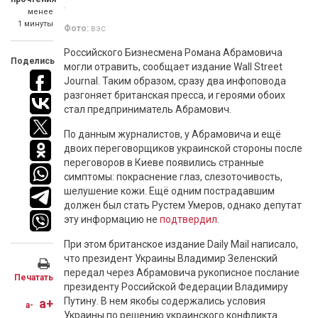
менее
1 минуты
Фото:
вэс
Российского Бизнесмена Романа Абрамовича
Поделись
могли отравить, сообщает издание Wall Street
Journal. Таким образом, сразу два инфоповода
разгоняет британская пресса, и героями обоих
стал предприниматель Абрамович.
По данным журналистов, у Абрамовича и ещё
двоих переговорщиков украинской стороны после
переговоров в Киеве появились странные
симптомы: покраснение глаз, слезоточивость,
шелушение кожи. Ещё одним пострадавшим
должен был стать Рустем Умеров, однако депутат
эту информацию не
подтвердил
.
При этом британское издание Daily Mail написало,
что президент Украины Владимир Зеленский
передал через Абрамовича рукописное послание
Печатать
президенту Российской Федерации Владимиру
Путину. В нем якобы содержались условия
a+
a-
Украины по решению украинского конфликта.