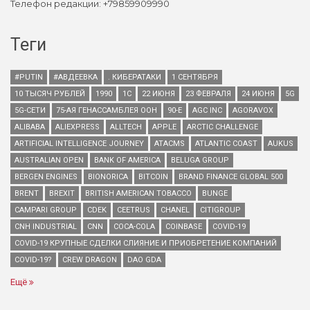
Телефон редакции: +79859909990
Теги
#PUTIN
#АВДЕЕВКА
. КИБЕРАТАКИ
1 СЕНТЯБРЯ
10 ТЫСЯЧ РУБЛЕЙ
1990
1С
22 ИЮНЯ
23 ФЕВРАЛЯ
24 ИЮНЯ
5G
5G-СЕТИ
75-АЯ ГЕНАССАМБЛЕЯ ООН
90-Е
AGC INC
AGORAVOX
ALIBABA
ALIEXPRESS
ALLTECH
APPLE
ARCTIC CHALLENGE
ARTIFICIAL INTELLIGENCE JOURNEY
ATACMS
ATLANTIC COAST
AUKUS
AUSTRALIAN OPEN
BANK OF AMERICA
BELUGA GROUP
BERGEN ENGINES
BIONORICA
BITCOIN
BRAND FINANCE GLOBAL 500
BRENT
BREXIT
BRITISH AMERICAN TOBACCO
BUNGE
CAMPARI GROUP
CDEK
CEETRUS
CHANEL
CITIGROUP
CNH INDUSTRIAL
CNN
COCA-COLA
COINBASE
COVID-19
COVID-19 КРУПНЫЕ СДЕЛКИ СЛИЯНИЕ И ПРИОБРЕТЕНИЕ КОМПАНИЙ
COVID-19?
CREW DRAGON
DAO GDA
Ещё