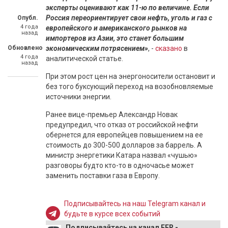
эксперты оценивают как 11-ю по величине. Если
Россия переориентирует свои нефть, уголь и газ с
Опубл.
4 года
европейского и американского рынков на
назад
импортеров из Азии, это станет большим
Обновлено
экономическим потрясением»
, -
сказано
в
4 года
аналитической статье.
назад
При этом рост цен на энергоносители остановит и
без того буксующий переход на возобновляемые
источники энергии.
Ранее вице-премьер Александр Новак
предупредил, что отказ от российской нефти
обернется для европейцев повышением на ее
стоимость до 300-500 долларов за баррель. А
министр энергетики Катара назвал «чушью»
разговоры будто кто-то в одночасье может
заменить поставки газа в Европу.
Подписывайтесь на наш Telegram канал и
будьте в курсе всех событий
Подписывайтесь на канал EER -