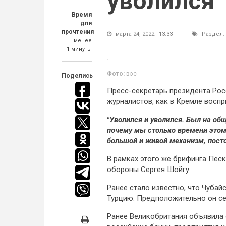
уволился
Время
для
прочтения
марта 24, 2022 - 13:33
Раздел:
менее
1 минуты
Фото:
вэс
Поделись
Пресс-секретарь президента Рос
журналистов, как в Кремле восп
"Уволился и уволился. Был на об
почему мы столько времени этом
большой и живой механизм, посто
В рамках этого же брифинга Пес
обороны Сергея Шойгу.
Ранее стало известно, что Чубай
Турцию. Предположительно он сей
Ранее Великобритания объявила 