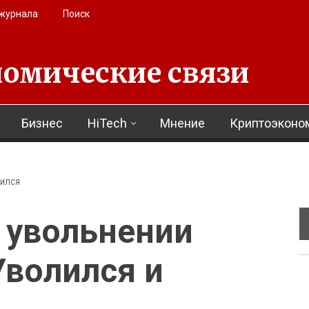
 журнала
Поиск
омические связи
Бизнес
HiTech
Мнение
Криптоэконо
ЛИЛСЯ
 увольнении
Уволился и