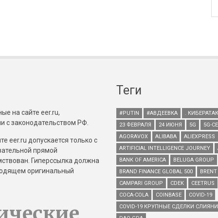
Теги
е на сайте eer.ru,
#PUTIN
#АВДЕЕВКА
. КИБЕРАТА
и с законодательством РФ.
23 ФЕВРАЛЯ
24 ИЮНЯ
5G
5G-С
AGORAVOX
ALIBABA
ALIEXPRESS
е eer.ru допускается только с
ARTIFICIAL INTELLIGENCE JOURNEY
зательной прямой
имствован. Гиперссылка должна
BANK OF AMERICA
BELUGA GROUP
зводящем оригинальный
BRAND FINANCE GLOBAL 500
BRENT
CAMPARI GROUP
CDEK
CEETRUS
COCA-COLA
COINBASE
COVID-19
ические
COVID-19 КРУПНЫЕ СДЕЛКИ СЛИЯН