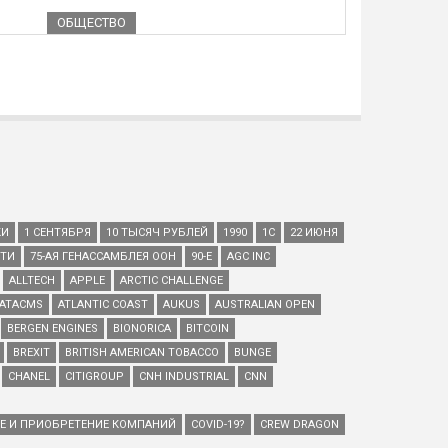
ОБЩЕСТВО
КИ
1 СЕНТЯБРЯ
10 ТЫСЯЧ РУБЛЕЙ
1990
1С
22 ИЮНЯ
ЕТИ
75-АЯ ГЕНАССАМБЛЕЯ ООН
90-Е
AGC INC
ALLTECH
APPLE
ARCTIC CHALLENGE
ATACMS
ATLANTIC COAST
AUKUS
AUSTRALIAN OPEN
BERGEN ENGINES
BIONORICA
BITCOIN
BREXIT
BRITISH AMERICAN TOBACCO
BUNGE
CHANEL
CITIGROUP
CNH INDUSTRIAL
CNN
ИЕ И ПРИОБРЕТЕНИЕ КОМПАНИЙ
COVID-19?
CREW DRAGON