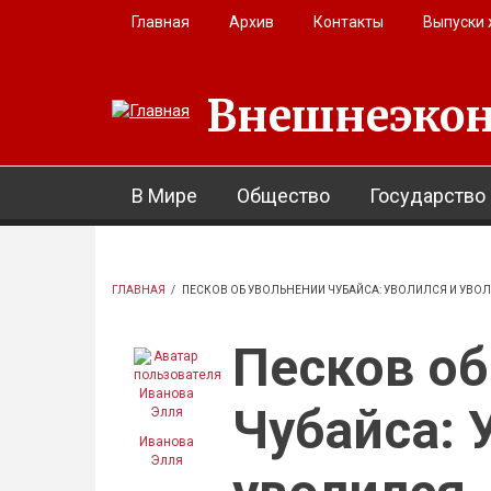
Перейти к основному содержанию
Главная
Архив
Контакты
Выпуски
Внешнеэкон
В Мире
Общество
Государство
ГЛАВНАЯ
/
ПЕСКОВ ОБ УВОЛЬНЕНИИ ЧУБАЙСА: УВОЛИЛСЯ И УВО
Песков об
Чубайса: 
Иванова
Элля