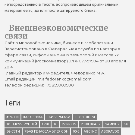
непосредственно в тексте, воспроизводящем оригинальный
материал eer.ru, до или после цитируемого блока.
Внешнеэкономические
связи
Сайт о мировой экономике, бизнесе и глобализации
Зарегистрировано в Федеральная служба по надзору в
сфере связи, информационных технологий и массовых
коммуникаций (Роскомнадзор) Эл ФС77-57994 от 28 апреля
2014
Главный редактор и учредитель Федоренко М.А.
Email редакции: m.a.fedorenko@gmail.com.
Телефон редакции: +79859909990
Теги
#PUTIN
#АВДЕЕВКА
. КИБЕРАТАКИ
1 СЕНТЯБРЯ
10 ТЫСЯЧ РУБЛЕЙ
1990
1С
22 ИЮНЯ
23 ФЕВРАЛЯ
24 ИЮНЯ
5G
5G-СЕТИ
75-АЯ ГЕНАССАМБЛЕЯ ООН
90-Е
AGC INC
AGORAVOX