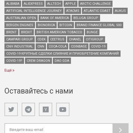
ALIBABA
ALIEXPRESS
ALLTECH
APPLE
ARCTIC CHALLENGE
ARTIFICIAL INTELLIGENCE JOURNEY
ATACMS
ATLANTIC COAST
AUKUS
AUSTRALIAN OPEN
BANK OF AMERICA
BELUGA GROUP
BERGEN ENGINES
BIONORICA
BITCOIN
BRAND FINANCE GLOBAL 500
BRENT
BREXIT
BRITISH AMERICAN TOBACCO
BUNGE
CAMPARI GROUP
CDEK
CEETRUS
CHANEL
CITIGROUP
CNH INDUSTRIAL
CNN
COCA-COLA
COINBASE
COVID-19
COVID-19 КРУПНЫЕ СДЕЛКИ СЛИЯНИЕ И ПРИОБРЕТЕНИЕ КОМПАНИЙ
COVID-19?
CREW DRAGON
DAO GDA
Ещё
Оставайтесь с нами