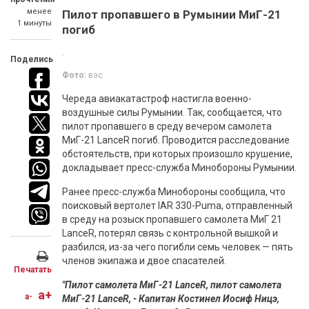
менее
Пилот пропавшего в Румынии МиГ-21
1 минуты
погиб
Поделись
Фото:
вэс
Череда авиакатастроф настигла военно-
воздушные силы Румынии. Так, сообщается, что
пилот пропавшего в среду вечером самолета
МиГ-21 LanceR погиб. Проводится расследование
обстоятельств, при которых произошло крушение,
докладывает пресс-служба Минобороны Румынии.
Ранее пресс-служба Минобороны сообщила, что
поисковый вертолет IAR 330-Puma, отправленный
в среду на розыск пропавшего самолета МиГ 21
LanceR, потерял связь с контрольной вышкой и
разбился, из-за чего погибли семь человек — пять
членов экипажа и двое спасателей.
Печатать
"Пилот самолета МиГ-21 LanceR, пилот самолета
a+
a-
МиГ-21 LanceR, - Капитан Костинел Иосиф Ницэ,