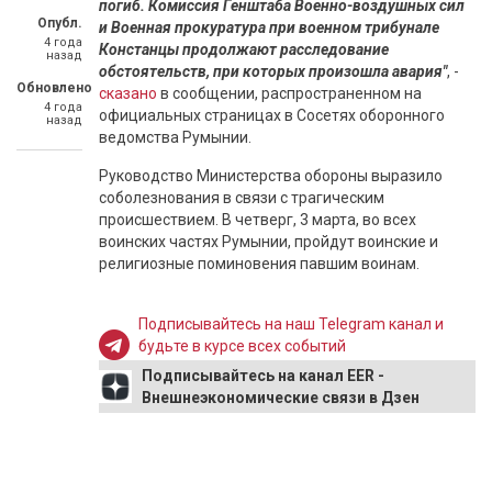
погиб. Комиссия Генштаба Военно-воздушных сил
Опубл.
и Военная прокуратура при военном трибунале
4 года
Констанцы продолжают расследование
назад
обстоятельств, при которых произошла авария"
, -
Обновлено
сказано
в сообщении, распространенном на
4 года
официальных страницах в Сосетях оборонного
назад
ведомства Румынии.
Руководство Министерства обороны выразило
соболезнования в связи с трагическим
происшествием. В четверг, 3 марта, во всех
воинских частях Румынии, пройдут воинские и
религиозные поминовения павшим воинам.
Подписывайтесь на наш Telegram канал и
будьте в курсе всех событий
Подписывайтесь на канал EER -
Внешнеэкономические связи в Дзен