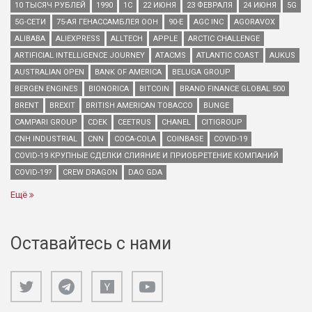
10 ТЫСЯЧ РУБЛЕЙ
1990
1С
22 ИЮНЯ
23 ФЕВРАЛЯ
24 ИЮНЯ
5G
5G-СЕТИ
75-АЯ ГЕНАССАМБЛЕЯ ООН
90-Е
AGC INC
AGORAVOX
ALIBABA
ALIEXPRESS
ALLTECH
APPLE
ARCTIC CHALLENGE
ARTIFICIAL INTELLIGENCE JOURNEY
ATACMS
ATLANTIC COAST
AUKUS
AUSTRALIAN OPEN
BANK OF AMERICA
BELUGA GROUP
BERGEN ENGINES
BIONORICA
BITCOIN
BRAND FINANCE GLOBAL 500
BRENT
BREXIT
BRITISH AMERICAN TOBACCO
BUNGE
CAMPARI GROUP
CDEK
CEETRUS
CHANEL
CITIGROUP
CNH INDUSTRIAL
CNN
COCA-COLA
COINBASE
COVID-19
COVID-19 КРУПНЫЕ СДЕЛКИ СЛИЯНИЕ И ПРИОБРЕТЕНИЕ КОМПАНИЙ
COVID-19?
CREW DRAGON
DAO GDA
Ещё
Оставайтесь с нами