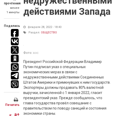
недружественными
прочтения
менее
действиями Запада
1 минуты
Поделись
февраля 28, 2022 - 18:40
Раздел:
ОБЩЕСТВО
Фото:
вэс
Президент Российской Федерации Владимир
Путин подписал указ о специальных
экономических мерах в связи с
недружественными действиями Соединенных
Штатов Америки и примкнувших к ним государств.
Экспортеры должны продавать 80% валютной
выручки, зачисленной с 1 января 2022, гласит
президентский указ. Прежде сообщалось, что
глава государства провёл совещание с
Печатать
правительством по поводу санкций и состояния
экономики страны.
a+
a-