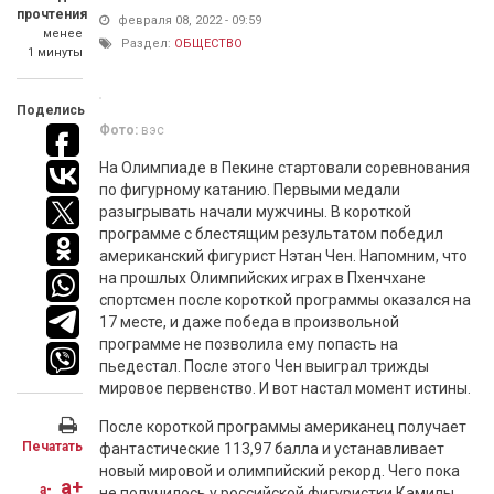
прочтения
февраля 08, 2022 - 09:59
менее
Раздел:
ОБЩЕСТВО
1 минуты
Поделись
Фото:
вэс
На Олимпиаде в Пекине стартовали соревнования
по фигурному катанию. Первыми медали
разыгрывать начали мужчины. В короткой
программе с блестящим результатом победил
американский фигурист Нэтан Чен. Напомним, что
на прошлых Олимпийских играх в Пхенчхане
спортсмен после короткой программы оказался на
17 месте, и даже победа в произвольной
программе не позволила ему попасть на
пьедестал. После этого Чен выиграл трижды
мировое первенство. И вот настал момент истины.
После короткой программы американец получает
Печатать
фантастические 113,97 балла и устанавливает
новый мировой и олимпийский рекорд. Чего пока
a+
a-
не получилось у российской фигуристки Камилы