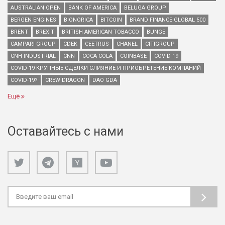
AUSTRALIAN OPEN
BANK OF AMERICA
BELUGA GROUP
BERGEN ENGINES
BIONORICA
BITCOIN
BRAND FINANCE GLOBAL 500
BRENT
BREXIT
BRITISH AMERICAN TOBACCO
BUNGE
CAMPARI GROUP
CDEK
CEETRUS
CHANEL
CITIGROUP
CNH INDUSTRIAL
CNN
COCA-COLA
COINBASE
COVID-19
COVID-19 КРУПНЫЕ СДЕЛКИ СЛИЯНИЕ И ПРИОБРЕТЕНИЕ КОМПАНИЙ
COVID-19?
CREW DRAGON
DAO GDA
Ещё
Оставайтесь с нами