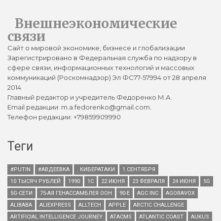
Внешнеэкономические
связи
Сайт о мировой экономике, бизнесе и глобализации
Зарегистрировано в Федеральная служба по надзору в
сфере связи, информационных технологий и массовых
коммуникаций (Роскомнадзор) Эл ФС77-57994 от 28 апреля
2014
Главный редактор и учредитель Федоренко М.А.
Email редакции: m.a.fedorenko@gmail.com.
Телефон редакции: +79859909990
Теги
#PUTIN
#АВДЕЕВКА
. КИБЕРАТАКИ
1 СЕНТЯБРЯ
10 ТЫСЯЧ РУБЛЕЙ
1990
1С
22 ИЮНЯ
23 ФЕВРАЛЯ
24 ИЮНЯ
5G
5G-СЕТИ
75-АЯ ГЕНАССАМБЛЕЯ ООН
90-Е
AGC INC
AGORAVOX
ALIBABA
ALIEXPRESS
ALLTECH
APPLE
ARCTIC CHALLENGE
ARTIFICIAL INTELLIGENCE JOURNEY
ATACMS
ATLANTIC COAST
AUKUS