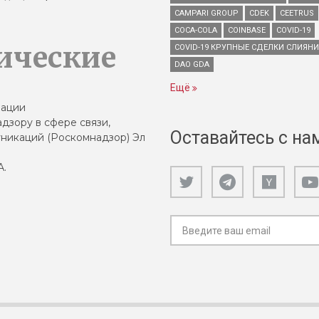
CAMPARI GROUP
CDEK
CEETRUS
COCA-COLA
COINBASE
COVID-19
ические
COVID-19 КРУПНЫЕ СДЕЛКИ СЛИЯН
DAO GDA
Ещё
зации
дзору в сфере связи,
Оставайтесь с на
никаций (Роскомнадзор) Эл
А.