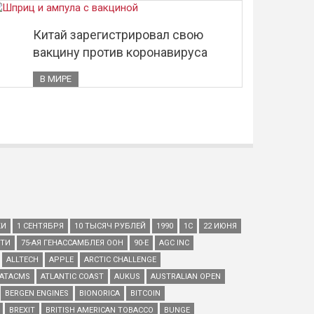
Китай зарегистрировал свою
вакцину против коронавируса
В МИРЕ
КИ
1 СЕНТЯБРЯ
10 ТЫСЯЧ РУБЛЕЙ
1990
1С
22 ИЮНЯ
ЕТИ
75-АЯ ГЕНАССАМБЛЕЯ ООН
90-Е
AGC INC
ALLTECH
APPLE
ARCTIC CHALLENGE
ATACMS
ATLANTIC COAST
AUKUS
AUSTRALIAN OPEN
BERGEN ENGINES
BIONORICA
BITCOIN
BREXIT
BRITISH AMERICAN TOBACCO
BUNGE