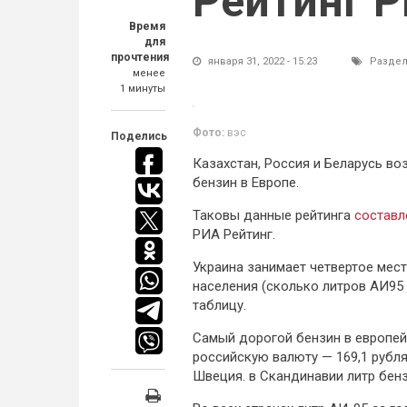
Рейтинг 
Время
для
прочтения
января 31, 2022 - 15:23
Раздел
менее
1 минуты
Фото:
вэс
Поделись
Казахстан, Россия и Беларусь во
бензин в Европе.
Таковы данные рейтинга
состав
РИА Рейтинг.
Украина занимает четвертое мес
населения (сколько литров АИ95
таблицу.
Самый дорогой бензин в европейс
российскую валюту — 169,1 рубля
Швеция. в Скандинавии литр бен