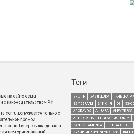
Теги
е на сайте eer.ru,
#PUTIN
#АВДЕЕВКА
. КИБЕРАТА
и с законодательством РФ.
23 ФЕВРАЛЯ
24 ИЮНЯ
5G
5G-С
AGORAVOX
ALIBABA
ALIEXPRESS
е eer.ru допускается только с
ARTIFICIAL INTELLIGENCE JOURNEY
зательной прямой
имствован. Гиперссылка должна
BANK OF AMERICA
BELUGA GROUP
зводящем оригинальный
BRAND FINANCE GLOBAL 500
BRENT