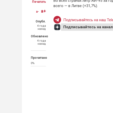
Во всех странах литр АИ-95 за г
Печатать
всего — в Литве (+31,7%).
a+
a-
Подписывайтесь на наш Tele
Опубл.
4 года
Подписывайтесь на канал
назад
Обновлено
4 года
назад
Прочитано
0%