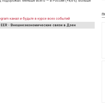
од подорожал. Меньше всего — в России (+8,6%). Больше
П
gram канал и будьте в курсе всех событий
 EER - Внешнеэкономические связи в Дзен