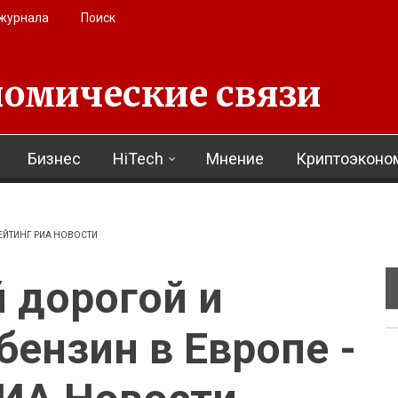
 журнала
Поиск
омические связи
Бизнес
HiTech
Мнение
Криптоэконо
РЕЙТИНГ РИА НОВОСТИ
 дорогой и
ензин в Европе -