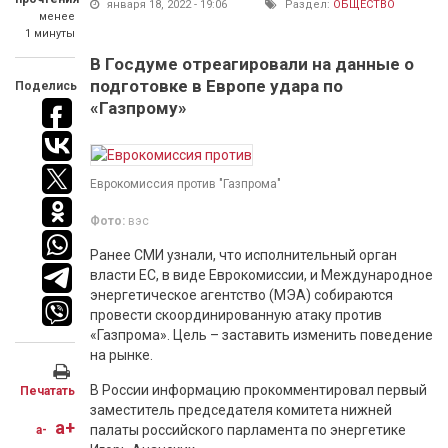
января 18, 2022 - 19:06
Раздел:
ОБЩЕСТВО
менее
1 минуты
В Госдуме отреагировали на данные о
подготовке в Европе удара по
Поделись
«Газпрому»
Еврокомиссия против "Газпрома"
Фото:
вэс
Ранее СМИ узнали, что исполнительный орган
власти ЕС, в виде Еврокомиссии, и Международное
энергетическое агентство (МЭА) собираются
провести скоординированную атаку против
«Газпрома». Цель – заставить изменить поведение
на рынке.
В России информацию прокомментировал первый
Печатать
заместитель председателя комитета нижней
a+
палаты российского парламента по энергетике
a-