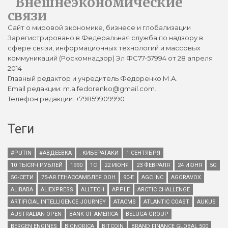
Внешнеэкономические
связи
Сайт о мировой экономике, бизнесе и глобализации
Зарегистрировано в Федеральная служба по надзору в
сфере связи, информационных технологий и массовых
коммуникаций (Роскомнадзор) Эл ФС77-57994 от 28 апреля
2014
Главный редактор и учредитель Федоренко М.А.
Email редакции: m.a.fedorenko@gmail.com.
Телефон редакции: +79859909990
Теги
#PUTIN
#АВДЕЕВКА
. КИБЕРАТАКИ
1 СЕНТЯБРЯ
10 ТЫСЯЧ РУБЛЕЙ
1990
1С
22 ИЮНЯ
23 ФЕВРАЛЯ
24 ИЮНЯ
5G
5G-СЕТИ
75-АЯ ГЕНАССАМБЛЕЯ ООН
90-Е
AGC INC
AGORAVOX
ALIBABA
ALIEXPRESS
ALLTECH
APPLE
ARCTIC CHALLENGE
ARTIFICIAL INTELLIGENCE JOURNEY
ATACMS
ATLANTIC COAST
AUKUS
AUSTRALIAN OPEN
BANK OF AMERICA
BELUGA GROUP
BERGEN ENGINES
BIONORICA
BITCOIN
BRAND FINANCE GLOBAL 500