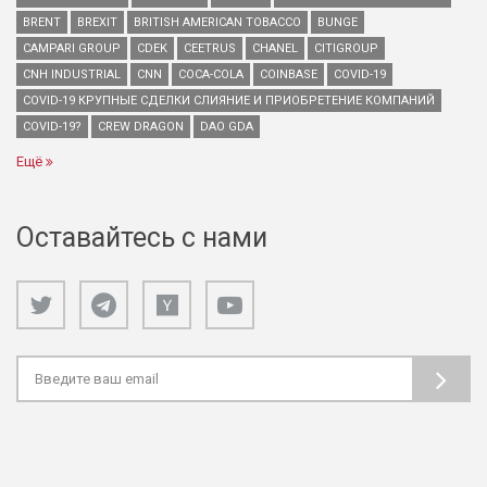
BRENT
BREXIT
BRITISH AMERICAN TOBACCO
BUNGE
CAMPARI GROUP
CDEK
CEETRUS
CHANEL
CITIGROUP
CNH INDUSTRIAL
CNN
COCA-COLA
COINBASE
COVID-19
COVID-19 КРУПНЫЕ СДЕЛКИ СЛИЯНИЕ И ПРИОБРЕТЕНИЕ КОМПАНИЙ
COVID-19?
CREW DRAGON
DAO GDA
Ещё
Оставайтесь с нами