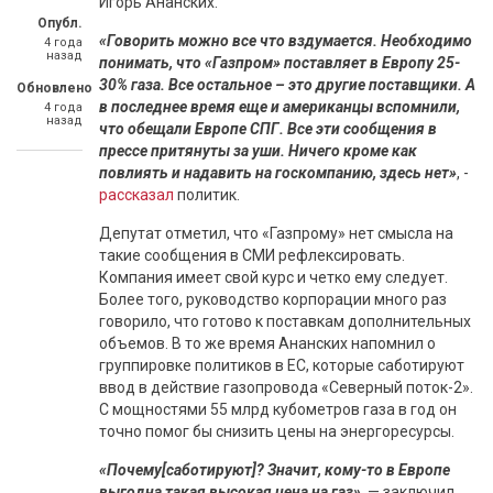
Игорь Ананских.
Опубл.
«Говорить можно все что вздумается. Необходимо
4 года
назад
понимать, что «Газпром» поставляет в Европу 25-
30% газа. Все остальное – это другие поставщики. А
Обновлено
в последнее время еще и американцы вспомнили,
4 года
назад
что обещали Европе СПГ. Все эти сообщения в
прессе притянуты за уши. Ничего кроме как
повлиять и надавить на госкомпанию, здесь нет»
, -
рассказал
политик.
Депутат отметил, что «Газпрому» нет смысла на
такие сообщения в СМИ рефлексировать.
Компания имеет свой курс и четко ему следует.
Более того, руководство корпорации много раз
говорило, что готово к поставкам дополнительных
объемов. В то же время Ананских напомнил о
группировке политиков в ЕС, которые саботируют
ввод в действие газопровода «Северный поток-2».
С мощностями 55 млрд кубометров газа в год он
точно помог бы снизить цены на энергоресурсы.
«Почему[саботируют]? Значит, кому-то в Европе
выгодна такая высокая цена на газ»
, — заключил