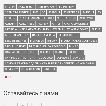
#PUTIN
#АВДЕЕВКА
. КИБЕРАТАКИ
1 СЕНТЯБРЯ
10 ТЫСЯЧ РУБЛЕЙ
1990
1С
22 ИЮНЯ
23 ФЕВРАЛЯ
24 ИЮНЯ
5G
5G-СЕТИ
75-АЯ ГЕНАССАМБЛЕЯ ООН
90-Е
AGC INC
AGORAVOX
ALIBABA
ALIEXPRESS
ALLTECH
APPLE
ARCTIC CHALLENGE
ARTIFICIAL INTELLIGENCE JOURNEY
ATACMS
ATLANTIC COAST
AUKUS
AUSTRALIAN OPEN
BANK OF AMERICA
BELUGA GROUP
BERGEN ENGINES
BIONORICA
BITCOIN
BRAND FINANCE GLOBAL 500
BRENT
BREXIT
BRITISH AMERICAN TOBACCO
BUNGE
CAMPARI GROUP
CDEK
CEETRUS
CHANEL
CITIGROUP
CNH INDUSTRIAL
CNN
COCA-COLA
COINBASE
COVID-19
COVID-19 КРУПНЫЕ СДЕЛКИ СЛИЯНИЕ И ПРИОБРЕТЕНИЕ КОМПАНИЙ
COVID-19?
CREW DRAGON
DAO GDA
Ещё
Оставайтесь с нами