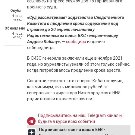
ссылаясь на пресс-службу 235-го гарнизонного
военного суда.
Опубл.
4 года
«Суд рассматривает ходатайство Следственного
назад
Комитета о продлении срока содержания под
Обновлено
стражей до 20 апреля начальнику
4 года
Радиотехнических войск ВКС генерал-майору
назад
Андрею Кобану»
, —
сообщила
изданию
себеседница.
В СИЗО генерала заключили еще в ноябре 2021
года, но журналисты узнали об этом только сейчас,
когда потребовалось продление срока ареста.
Следствие считает, что генерал Кобан получил,
как минимум, пять миллионов рублей от
генерального директора Нижегородского НИИ
радиотехники в качестве взятки.
Подписывайтесь на наш Telegram канал и
будьте в курсе всех событий
Подписывайтесь на канал EER -