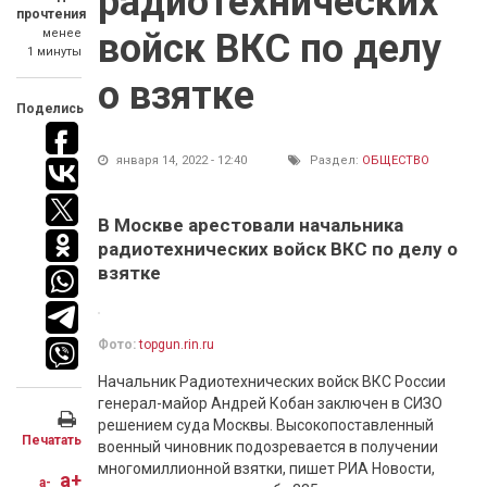
радиотехнических
прочтения
менее
войск ВКС по делу
1 минуты
о взятке
Поделись
января 14, 2022 - 12:40
Раздел:
ОБЩЕСТВО
В Москве арестовали начальника
радиотехнических войск ВКС по делу о
взятке
Фото:
topgun.rin.ru
Начальник Радиотехнических войск ВКС России
генерал-майор Андрей Кобан заключен в СИЗО
решением суда Москвы. Высокопоставленный
Печатать
военный чиновник подозревается в получении
многомиллионной взятки, пишет РИА Новости,
a+
a-