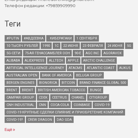
Телефон редакции: +79859909990
Теги
#PUTIN
#АВДЕЕВКА
. КИБЕРАТАКИ
1 СЕНТЯБРЯ
10 ТЫСЯЧ РУБЛЕЙ
1990
1С
22 ИЮНЯ
23 ФЕВРАЛЯ
24 ИЮНЯ
5G
5G-СЕТИ
75-АЯ ГЕНАССАМБЛЕЯ ООН
90-Е
AGC INC
AGORAVOX
ALIBABA
ALIEXPRESS
ALLTECH
APPLE
ARCTIC CHALLENGE
ARTIFICIAL INTELLIGENCE JOURNEY
ATACMS
ATLANTIC COAST
AUKUS
AUSTRALIAN OPEN
BANK OF AMERICA
BELUGA GROUP
BERGEN ENGINES
BIONORICA
BITCOIN
BRAND FINANCE GLOBAL 500
BRENT
BREXIT
BRITISH AMERICAN TOBACCO
BUNGE
CAMPARI GROUP
CDEK
CEETRUS
CHANEL
CITIGROUP
CNH INDUSTRIAL
CNN
COCA-COLA
COINBASE
COVID-19
COVID-19 КРУПНЫЕ СДЕЛКИ СЛИЯНИЕ И ПРИОБРЕТЕНИЕ КОМПАНИЙ
COVID-19?
CREW DRAGON
DAO GDA
Ещё