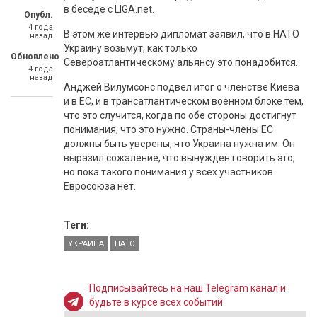
в беседе с LIGA.net.
Опубл.
4 года
В этом же интервью дипломат заявил, что в НАТО
назад
Украину возьмут, как только
Обновлено
Североатлантическому альянсу это понадобится.
4 года
назад
Анджей Вилумсонс подвел итог о членстве Киева
и в ЕС, и в трансатлантическом военном блоке тем,
что это случится, когда по обе стороны достигнут
понимания, что это нужно. Страны-члены ЕС
должны быть уверены, что Украина нужна им. Он
выразил сожаление, что вынужден говорить это,
но пока такого понимания у всех участников
Евросоюза нет.
Теги:
УКРАИНА
НАТО
Подписывайтесь на наш Telegram канал и
будьте в курсе всех событий