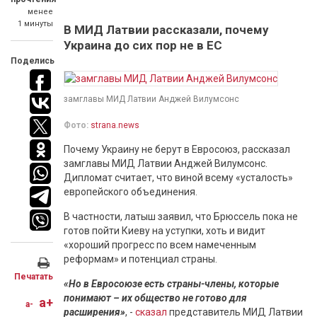
менее
1 минуты
В МИД Латвии рассказали, почему
Украина до сих пор не в ЕС
Поделись
замглавы МИД Латвии Анджей Вилумсонс
Фото:
strana.news
Почему Украину не берут в Евросоюз, рассказал
замглавы МИД Латвии Анджей Вилумсонс.
Дипломат считает, что виной всему «усталость»
европейского объединения.
В частности, латыш заявил, что Брюссель пока не
готов пойти Киеву на уступки, хоть и видит
«хороший прогресс по всем намеченным
реформам» и потенциал страны.
Печатать
«Но в Евросоюзе есть страны-члены, которые
понимают – их общество не готово для
a+
a-
расширения»
, -
сказал
представитель МИД Латвии