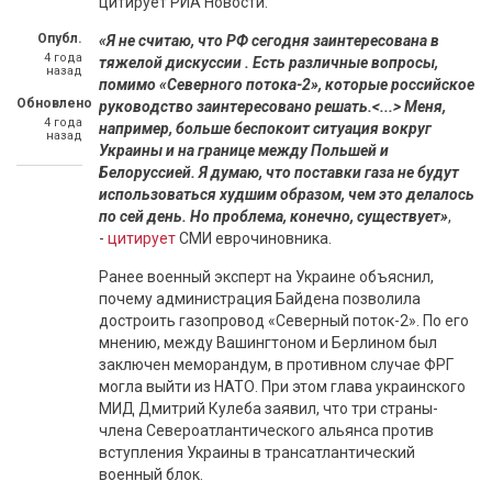
цитирует РИА Новости.
Опубл.
«Я не считаю, что РФ сегодня заинтересована в
4 года
тяжелой дискуссии . Есть различные вопросы,
назад
помимо «Северного потока-2», которые российское
Обновлено
руководство заинтересовано решать.<...> Меня,
4 года
например, больше беспокоит ситуация вокруг
назад
Украины и на границе между Польшей и
Белоруссией. Я думаю, что поставки газа не будут
использоваться худшим образом, чем это делалось
по сей день. Но проблема, конечно, существует»
,
-
цитирует
СМИ еврочиновника.
Ранее военный эксперт на Украине объяснил,
почему администрация Байдена позволила
достроить газопровод «Северный поток-2». По его
мнению, между Вашингтоном и Берлином был
заключен меморандум, в противном случае ФРГ
могла выйти из НАТО. При этом глава украинского
МИД Дмитрий Кулеба заявил, что три страны-
члена Североатлантического альянса против
вступления Украины в трансатлантический
военный блок.