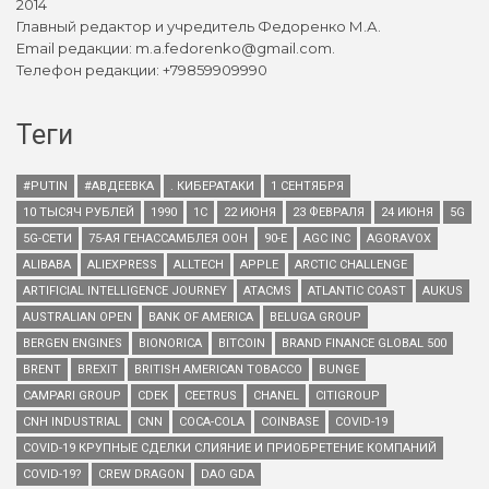
2014
Главный редактор и учредитель Федоренко М.А.
Email редакции: m.a.fedorenko@gmail.com.
Телефон редакции: +79859909990
Теги
#PUTIN
#АВДЕЕВКА
. КИБЕРАТАКИ
1 СЕНТЯБРЯ
10 ТЫСЯЧ РУБЛЕЙ
1990
1С
22 ИЮНЯ
23 ФЕВРАЛЯ
24 ИЮНЯ
5G
5G-СЕТИ
75-АЯ ГЕНАССАМБЛЕЯ ООН
90-Е
AGC INC
AGORAVOX
ALIBABA
ALIEXPRESS
ALLTECH
APPLE
ARCTIC CHALLENGE
ARTIFICIAL INTELLIGENCE JOURNEY
ATACMS
ATLANTIC COAST
AUKUS
AUSTRALIAN OPEN
BANK OF AMERICA
BELUGA GROUP
BERGEN ENGINES
BIONORICA
BITCOIN
BRAND FINANCE GLOBAL 500
BRENT
BREXIT
BRITISH AMERICAN TOBACCO
BUNGE
CAMPARI GROUP
CDEK
CEETRUS
CHANEL
CITIGROUP
CNH INDUSTRIAL
CNN
COCA-COLA
COINBASE
COVID-19
COVID-19 КРУПНЫЕ СДЕЛКИ СЛИЯНИЕ И ПРИОБРЕТЕНИЕ КОМПАНИЙ
COVID-19?
CREW DRAGON
DAO GDA