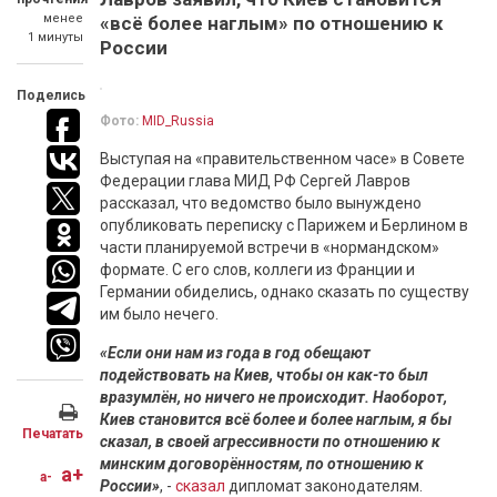
менее
«всё более наглым» по отношению к
1 минуты
России
Поделись
Фото:
MID_Russia
Выступая на «правительственном часе» в Совете
Федерации глава МИД РФ Сергей Лавров
рассказал, что ведомство было вынуждено
опубликовать переписку с Парижем и Берлином в
части планируемой встречи в «нормандском»
формате. С его слов, коллеги из Франции и
Германии обиделись, однако сказать по существу
им было нечего.
«Если они нам из года в год обещают
подействовать на Киев, чтобы он как-то был
вразумлён, но ничего не происходит. Наоборот,
Киев становится всё более и более наглым, я бы
Печатать
сказал, в своей агрессивности по отношению к
минским договорённостям, по отношению к
a+
a-
России»
, -
сказал
дипломат законодателям.