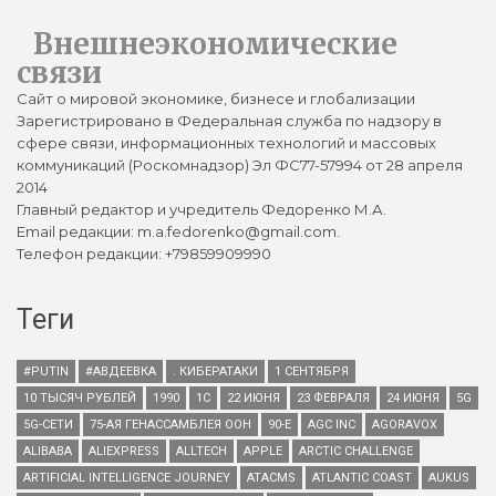
Внешнеэкономические
связи
Сайт о мировой экономике, бизнесе и глобализации
Зарегистрировано в Федеральная служба по надзору в
сфере связи, информационных технологий и массовых
коммуникаций (Роскомнадзор) Эл ФС77-57994 от 28 апреля
2014
Главный редактор и учредитель Федоренко М.А.
Email редакции: m.a.fedorenko@gmail.com.
Телефон редакции: +79859909990
Теги
#PUTIN
#АВДЕЕВКА
. КИБЕРАТАКИ
1 СЕНТЯБРЯ
10 ТЫСЯЧ РУБЛЕЙ
1990
1С
22 ИЮНЯ
23 ФЕВРАЛЯ
24 ИЮНЯ
5G
5G-СЕТИ
75-АЯ ГЕНАССАМБЛЕЯ ООН
90-Е
AGC INC
AGORAVOX
ALIBABA
ALIEXPRESS
ALLTECH
APPLE
ARCTIC CHALLENGE
ARTIFICIAL INTELLIGENCE JOURNEY
ATACMS
ATLANTIC COAST
AUKUS