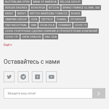
AUSTRALIAN OPEN
BANK OF AMERICA
BELUGA GROUP
BERGEN ENGINES
BIONORICA
BITCOIN
BRAND FINANCE GLOBAL 500
BRENT
BREXIT
BRITISH AMERICAN TOBACCO
BUNGE
CAMPARI GROUP
CDEK
CEETRUS
CHANEL
CITIGROUP
CNH INDUSTRIAL
CNN
COCA-COLA
COINBASE
COVID-19
COVID-19 КРУПНЫЕ СДЕЛКИ СЛИЯНИЕ И ПРИОБРЕТЕНИЕ КОМПАНИЙ
COVID-19?
CREW DRAGON
DAO GDA
Ещё
Оставайтесь с нами