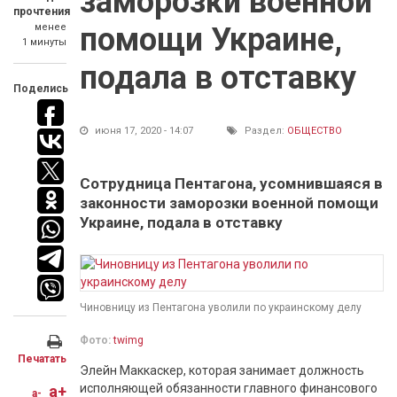
заморозки военной
прочтения
менее
помощи Украине,
1 минуты
подала в отставку
Поделись
июня 17, 2020 - 14:07
Раздел:
ОБЩЕСТВО
Сотрудница Пентагона, усомнившаяся в
законности заморозки военной помощи
Украине, подала в отставку
Чиновницу из Пентагона уволили по украинскому делу
Фото:
twimg
Печатать
Элейн Маккаскер, которая занимает должность
исполняющей обязанности главного финансового
a+
a-