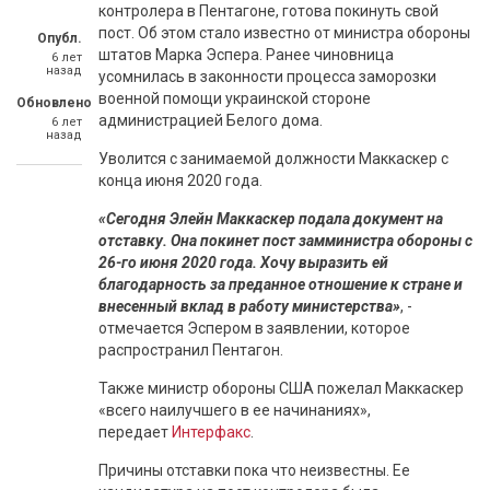
контролера в Пентагоне, готова покинуть свой
пост. Об этом стало известно от министра обороны
Опубл.
штатов Марка Эспера. Ранее чиновница
6 лет
назад
усомнилась в законности процесса заморозки
военной помощи украинской стороне
Обновлено
администрацией Белого дома.
6 лет
назад
Уволится с занимаемой должности Маккаскер с
конца июня 2020 года.
«Сегодня Элейн Маккаскер подала документ на
отставку. Она покинет пост замминистра обороны с
26-го июня 2020 года. Хочу выразить ей
благодарность за преданное отношение к стране и
внесенный вклад в работу министерства»
, -
отмечается Эспером в заявлении, которое
распространил Пентагон.
Также министр обороны США пожелал Маккаскер
«всего наилучшего в ее начинаниях»,
передает
Интерфакс
.
Причины отставки пока что неизвестны. Ее