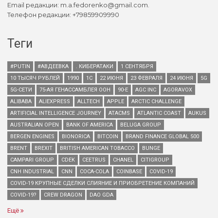
Email редакции: m.a.fedorenko@gmail.com.
Телефон редакции: +79859909990
Теги
#PUTIN
#АВДЕЕВКА
. КИБЕРАТАКИ
1 СЕНТЯБРЯ
10 ТЫСЯЧ РУБЛЕЙ
1990
1С
22 ИЮНЯ
23 ФЕВРАЛЯ
24 ИЮНЯ
5G
5G-СЕТИ
75-АЯ ГЕНАССАМБЛЕЯ ООН
90-Е
AGC INC
AGORAVOX
ALIBABA
ALIEXPRESS
ALLTECH
APPLE
ARCTIC CHALLENGE
ARTIFICIAL INTELLIGENCE JOURNEY
ATACMS
ATLANTIC COAST
AUKUS
AUSTRALIAN OPEN
BANK OF AMERICA
BELUGA GROUP
BERGEN ENGINES
BIONORICA
BITCOIN
BRAND FINANCE GLOBAL 500
BRENT
BREXIT
BRITISH AMERICAN TOBACCO
BUNGE
CAMPARI GROUP
CDEK
CEETRUS
CHANEL
CITIGROUP
CNH INDUSTRIAL
CNN
COCA-COLA
COINBASE
COVID-19
COVID-19 КРУПНЫЕ СДЕЛКИ СЛИЯНИЕ И ПРИОБРЕТЕНИЕ КОМПАНИЙ
COVID-19?
CREW DRAGON
DAO GDA
Ещё