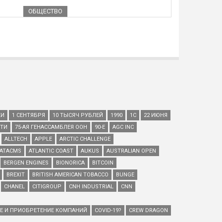
ОБЩЕСТВО
КИ
1 СЕНТЯБРЯ
10 ТЫСЯЧ РУБЛЕЙ
1990
1С
22 ИЮНЯ
ЕТИ
75-АЯ ГЕНАССАМБЛЕЯ ООН
90-Е
AGC INC
ALLTECH
APPLE
ARCTIC CHALLENGE
ATACMS
ATLANTIC COAST
AUKUS
AUSTRALIAN OPEN
BERGEN ENGINES
BIONORICA
BITCOIN
BREXIT
BRITISH AMERICAN TOBACCO
BUNGE
CHANEL
CITIGROUP
CNH INDUSTRIAL
CNN
ИЕ И ПРИОБРЕТЕНИЕ КОМПАНИЙ
COVID-19?
CREW DRAGON