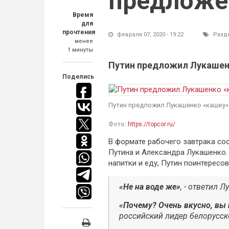
предложе
Время
для
прочтения
февраля 07, 2020 - 19:22
Разд
менее
1 минуты
Путин предложил Лукашен
Поделись
Путин предложил Лукашенко «кашку»
Фото:
https://topcor.ru/
В формате рабочего завтрака сос
Путина и Александра Лукашенко.
напитки и еду, Путин поинтересов
«Не на воде же»
, - ответил 
«Почему? Очень вкусно, вы 
российский лидер белорусск