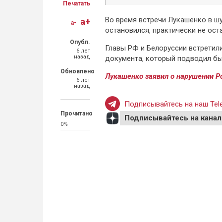
Печатать
Во время встречи Лукашенко в шу
a+
a-
остановился, практически не оста
Опубл.
Главы РФ и Белоруссии встретил
6 лет
назад
документа, который подводил бы 
Обновлено
Лукашенко заявил о нарушении Р
6 лет
назад
Подписывайтесь на наш Tele
Прочитано
Подписывайтесь на канал
0%