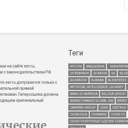
Теги
е на сайте eer.ru,
#PUTIN
#АВДЕЕВКА
. КИБЕРАТА
и с законодательством РФ.
23 ФЕВРАЛЯ
24 ИЮНЯ
5G
5G-С
AGORAVOX
ALIBABA
ALIEXPRESS
е eer.ru допускается только с
ARTIFICIAL INTELLIGENCE JOURNEY
зательной прямой
имствован. Гиперссылка должна
BANK OF AMERICA
BELUGA GROUP
зводящем оригинальный
BRAND FINANCE GLOBAL 500
BRENT
CAMPARI GROUP
CDEK
CEETRUS
COCA-COLA
COINBASE
COVID-19
ические
COVID-19 КРУПНЫЕ СДЕЛКИ СЛИЯН