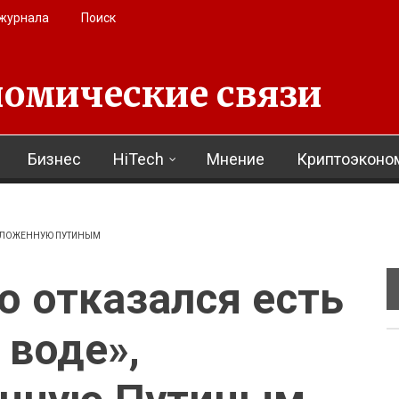
 журнала
Поиск
омические связи
Бизнес
HiTech
Мнение
Криптоэконо
ЕДЛОЖЕННУЮ ПУТИНЫМ
 отказался есть
 воде»,