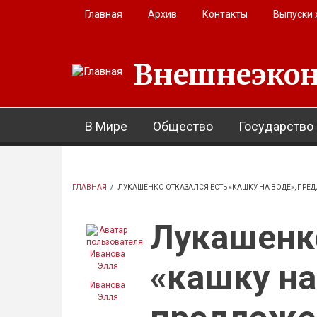
Перейти к основному содержанию
Главная
Архив
Контакты
Выпуски
Внешнеэкон
В Мире
Общество
Государство
ГЛАВНАЯ
/
ЛУКАШЕНКО ОТКАЗАЛСЯ ЕСТЬ «КАШКУ НА ВОДЕ», ПР
Лукашенко
«кашку на
Иванова
Элля