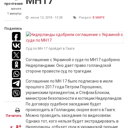
МН17
прочтения
менее
1 минуты
июня 13, 2018 - 13:28
Раздел:
В МИРЕ
Поделись
Суд по МН 17 пройдет в Гааге
Соглашение с Украиной о суде по МН17 одобрено
Нидерландами. Оно дает право голландской
стороне провести суд по трагедии.
Соглашение по МН 17 было подписано в июле
прошлого 2017 года Петром Порошенко,
украинским президентом, и Стефом Блоком,
министром безопасности и юстиции Нидерландов.
По договору судебное заседание будет
происходить в Голландии, скорее всего в Гааге.
Можно проводить заседание по видеосвязи.
Печатать
Однако тот, кого нельзя будет экстрадировать в
a+
Нидерланды, отбудет срок в украинской тюрьме.
a-