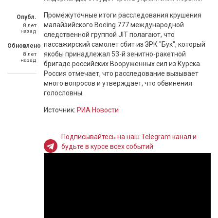
Промежуточные итоги расследования крушения
Опубл.
малайзийского Boeing 777 международной
8 лет
назад
следственной группой JIT полагают, что
пассажирский самолет сбит из ЗРК "Бук", который
Обновлено
якобы принадлежал 53-й зенитно-ракетной
8 лет
назад
бригаде российских Вооруженных сил из Курска.
Россия отмечает, что расследование вызывает
много вопросов и утверждает, что обвинения
голословны.
Источник:
РИА Новости
Подписывайтесь на наш Telegram канал и
будьте в курсе всех событий