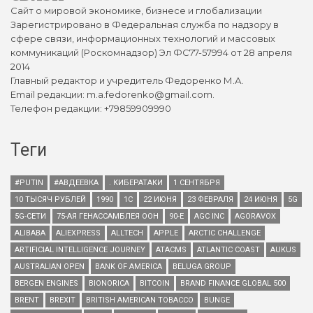
Сайт о мировой экономике, бизнесе и глобализации
Зарегистрировано в Федеральная служба по надзору в
сфере связи, информационных технологий и массовых
коммуникаций (Роскомнадзор) Эл ФС77-57994 от 28 апреля
2014
Главный редактор и учредитель Федоренко М.А.
Email редакции: m.a.fedorenko@gmail.com.
Телефон редакции: +79859909990
Теги
#PUTIN
#АВДЕЕВКА
. КИБЕРАТАКИ
1 СЕНТЯБРЯ
10 ТЫСЯЧ РУБЛЕЙ
1990
1С
22 ИЮНЯ
23 ФЕВРАЛЯ
24 ИЮНЯ
5G
5G-СЕТИ
75-АЯ ГЕНАССАМБЛЕЯ ООН
90-Е
AGC INC
AGORAVOX
ALIBABA
ALIEXPRESS
ALLTECH
APPLE
ARCTIC CHALLENGE
ARTIFICIAL INTELLIGENCE JOURNEY
ATACMS
ATLANTIC COAST
AUKUS
AUSTRALIAN OPEN
BANK OF AMERICA
BELUGA GROUP
BERGEN ENGINES
BIONORICA
BITCOIN
BRAND FINANCE GLOBAL 500
BRENT
BREXIT
BRITISH AMERICAN TOBACCO
BUNGE