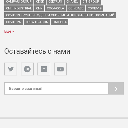
CAMPARI GROUP
CDEK
CEETRUS
CHANEL
CITIGROUP
CNH INDUSTRIAL
CNN
COCA-COLA
COINBASE
COVID-19
COVID-19 КРУПНЫЕ СДЕЛКИ СЛИЯНИЕ И ПРИОБРЕТЕНИЕ КОМПАНИЙ
COVID-19?
CREW DRAGON
DAO GDA
Ещё
Оставайтесь с нами