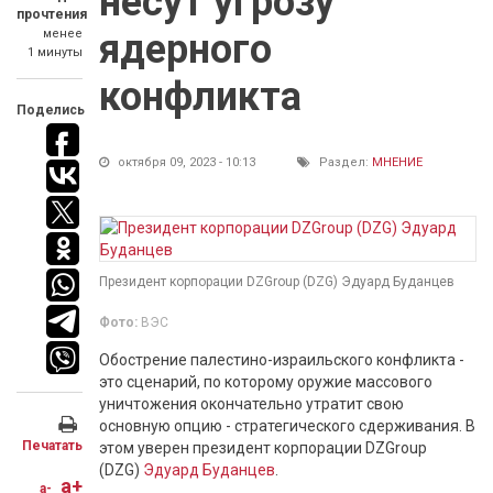
несут угрозу
прочтения
менее
ядерного
1 минуты
конфликта
Поделись
октября 09, 2023 - 10:13
Раздел:
МНЕНИЕ
Президент корпорации DZGroup (DZG) Эдуард Буданцев
Фото:
ВЭС
Обострение палестино-израильского конфликта -
это сценарий, по которому оружие массового
уничтожения окончательно утратит свою
основную опцию - стратегического сдерживания. В
Печатать
этом уверен президент корпорации DZGroup
(DZG)
Эдуард Буданцев
.
a+
a-