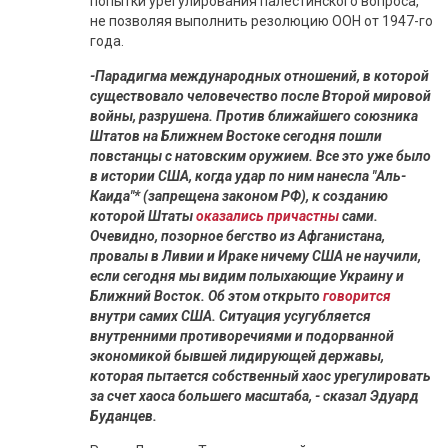
попытки урегулирования палестинского вопроса,
не позволяя выполнить резолюцию ООН от 1947-го
года.
-Парадигма международных отношений, в которой
существовало человечество после Второй мировой
войны, разрушена. Против ближайшего союзника
Штатов на Ближнем Востоке сегодня пошли
повстанцы с натовским оружием. Все это уже было
в истории США, когда удар по ним нанесла "Аль-
Каида"* (запрещена законом РФ), к созданию
которой Штаты
оказались причастны
сами.
Очевидно, позорное бегство из Афганистана,
провалы в Ливии и Ираке ничему США не научили,
если сегодня мы видим полыхающие Украину и
Ближний Восток. Об этом открыто
говорится
внутри самих США. Ситуация усугубляется
внутренними противоречиями и подорванной
экономикой бывшей лидирующей державы,
которая пытается собственный хаос урегулировать
за счет хаоса большего масштаба, - сказал Эдуард
Буданцев.