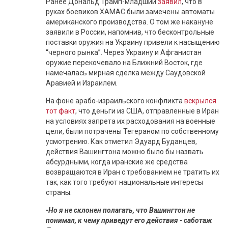
Ранее Дональд Трамп-младший
заявил
, что в
руках боевиков ХАМАС были замечены автоматы
американского производства. О том же накануне
заявили в России, напомнив, что бесконтрольные
поставки оружия на Украину привели к насыщению
“черного рынка”. Через Украину и Афганистан
оружие перекочевало на Ближний Восток, где
намечалась мирная сделка между Саудовской
Аравией и Израилем.
На фоне арабо-израильского конфликта
вскрылся
тот факт
, что деньги из США, отправленные в Иран
на условиях запрета их расходования на военные
цели, были потрачены Тегераном по собственному
усмотрению. Как отметил Эдуард Буданцев,
действия Вашингтона можно было бы назвать
абсурдными, когда иранские же средства
возвращаются в Иран с требованием не тратить их
так, как того требуют национальные интересы
страны.
-Но я не склонен полагать, что Вашингтон не
понимал, к чему приведут его действия - саботаж