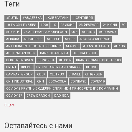
Теги
#PUTIN
#АВДЕЕВКА
. КИБЕРАТАКИ
1 СЕНТЯБРЯ
10 ТЫСЯЧ РУБЛЕЙ
1990
1С
22 ИЮНЯ
23 ФЕВРАЛЯ
24 ИЮНЯ
5G
5G-СЕТИ
75-АЯ ГЕНАССАМБЛЕЯ ООН
90-Е
AGC INC
AGORAVOX
ALIBABA
ALIEXPRESS
ALLTECH
APPLE
ARCTIC CHALLENGE
ARTIFICIAL INTELLIGENCE JOURNEY
ATACMS
ATLANTIC COAST
AUKUS
AUSTRALIAN OPEN
BANK OF AMERICA
BELUGA GROUP
BERGEN ENGINES
BIONORICA
BITCOIN
BRAND FINANCE GLOBAL 500
BRENT
BREXIT
BRITISH AMERICAN TOBACCO
BUNGE
CAMPARI GROUP
CDEK
CEETRUS
CHANEL
CITIGROUP
CNH INDUSTRIAL
CNN
COCA-COLA
COINBASE
COVID-19
COVID-19 КРУПНЫЕ СДЕЛКИ СЛИЯНИЕ И ПРИОБРЕТЕНИЕ КОМПАНИЙ
COVID-19?
CREW DRAGON
DAO GDA
Ещё
Оставайтесь с нами