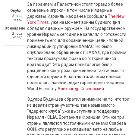
За Израилем и Палестиной стоят гораздо более
серьезные игроки - в том числе и ядерные
Опубл.
2 года
державы. Израиль, как ранее сообщала
The New
назад
York Times
, уже на момент войны Судного дня
обладал ядерным оружием. На государственном
Обновлено
2 года
уровне Израиль сегодня не заявлял о готовности
назад
применить его для обозначенной цели - полной
ликвидации группировки ХАМАС. Но было
опубликовано обращение от ЦАХАЛ, где прямым
текстом прозвучала фраза об “открывшихся
вратах ада”. Это рядом политологов было
расценено как угроза применения тактического
ядерного оружия. В частности, об этом написал
политолог, главный редактор интернет-издания
World Economy
Александр Сосновский
.
Эдуард Буданцев обратил внимание на то, что три
из девяти стран-участниц так называемого
“ядерного клуба” уже выступили в поддержку
Израиля - США, Британия и Франция. Эти же три
страны являются постоянными членами Совбеза
ООН, кто регулярно накладывал вето на любые