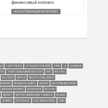
финансовый коллапс
ИСКУССТВЕННЫЙ ИНТЕЛЛЕКТ
КИ
1 СЕНТЯБРЯ
10 ТЫСЯЧ РУБЛЕЙ
1990
1С
22 ИЮНЯ
ЕТИ
75-АЯ ГЕНАССАМБЛЕЯ ООН
90-Е
AGC INC
ALLTECH
APPLE
ARCTIC CHALLENGE
ATACMS
ATLANTIC COAST
AUKUS
AUSTRALIAN OPEN
BERGEN ENGINES
BIONORICA
BITCOIN
BREXIT
BRITISH AMERICAN TOBACCO
BUNGE
CHANEL
CITIGROUP
CNH INDUSTRIAL
CNN