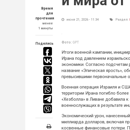
и мира от
Время
для
прочтения
июня 21, 2026 - 11:34
Раздел:
менее
1 минуты
Фото:
GPT
Поделись
Итоги военной кампании, иниции
Ирана под давлением израильско
экономики. Согласно подсчетам 
название «Эпическая ярость», о
превысившими первоначальные о
Военная операция Израиля и США
территории Ирана погибло более 
«Хезболла» в Ливане добавила к 
военнослужащих в результате инц
Экономический урон, нанесенный 
миллиарда долларов, включая пр
косвенные финансовые потери. П