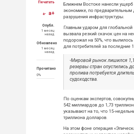
Печатать
Ближнем Востоке нанесли ущерб 
экономике, по предварительным 
a+
a-
разрушения инфраструктуры.
Опубл.
Главным ударом для глобальной 
1 месяц
вызвала резкий скачок цен на не
назад
подорожал на 50%, что вылилось
Обновлено
для потребителей за последние 1
1 месяц
назад
-Мировой рынок лишился 1,1
резервы стран опустились д
Прочитано
пролива потребуется длител
0%
судоходства.
По оценкам экспертов, совокупн
542 миллиардов до 1,73 триллио
указывают на то, что 15-недель
триллиона долларов.
На этом фоне операция «Эпическ