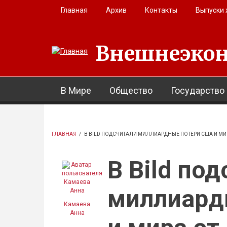
Перейти к основному содержанию
Главная
Архив
Контакты
Выпуски
Внешнеэкон
В Мире
Общество
Государство
ГЛАВНАЯ
/
В BILD ПОДСЧИТАЛИ МИЛЛИАРДНЫЕ ПОТЕРИ США И МИ
В Bild по
миллиард
Камаева
Анна