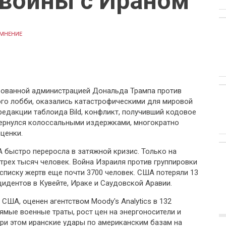
 войны с Ираном
МНЕНИЕ
рованной администрацией Дональда Трампа против
го лобби, оказались катастрофическими для мировой
редакции таблоида Bild, конфликт, получивший кодовое
бернулся колоссальными издержками, многократно
ценки.
 быстро переросла в затяжной кризис. Только на
трех тысяч человек. Война Израиля против группировки
списку жертв еще почти 3700 человек. США потеряли 13
идентов в Кувейте, Ираке и Саудовской Аравии.
США, оценен агентством Moody's Analytics в 132
ямые военные траты, рост цен на энергоносители и
ри этом иранские удары по американским базам на