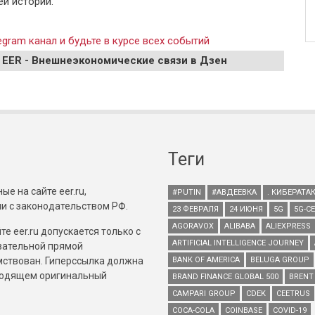
й истории.
gram канал и будьте в курсе всех событий
 EER - Внешнеэкономические связи в Дзен
Теги
е на сайте eer.ru,
#PUTIN
#АВДЕЕВКА
. КИБЕРАТА
и с законодательством РФ.
23 ФЕВРАЛЯ
24 ИЮНЯ
5G
5G-С
AGORAVOX
ALIBABA
ALIEXPRESS
е eer.ru допускается только с
ARTIFICIAL INTELLIGENCE JOURNEY
зательной прямой
имствован. Гиперссылка должна
BANK OF AMERICA
BELUGA GROUP
зводящем оригинальный
BRAND FINANCE GLOBAL 500
BRENT
CAMPARI GROUP
CDEK
CEETRUS
COCA-COLA
COINBASE
COVID-19