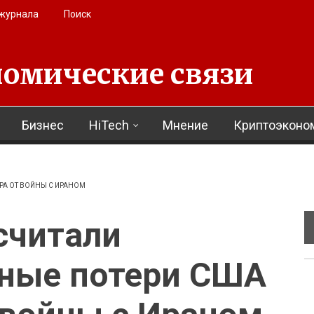
 журнала
Поиск
омические связи
Бизнес
HiTech
Мнение
Криптоэконо
РА ОТ ВОЙНЫ С ИРАНОМ
дсчитали
ные потери США