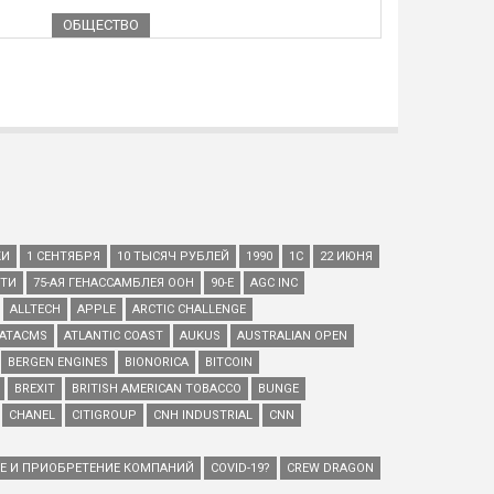
ОБЩЕСТВО
КИ
1 СЕНТЯБРЯ
10 ТЫСЯЧ РУБЛЕЙ
1990
1С
22 ИЮНЯ
ЕТИ
75-АЯ ГЕНАССАМБЛЕЯ ООН
90-Е
AGC INC
ALLTECH
APPLE
ARCTIC CHALLENGE
ATACMS
ATLANTIC COAST
AUKUS
AUSTRALIAN OPEN
BERGEN ENGINES
BIONORICA
BITCOIN
BREXIT
BRITISH AMERICAN TOBACCO
BUNGE
CHANEL
CITIGROUP
CNH INDUSTRIAL
CNN
ИЕ И ПРИОБРЕТЕНИЕ КОМПАНИЙ
COVID-19?
CREW DRAGON