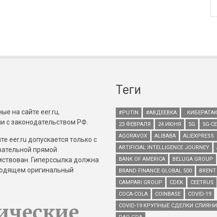
Теги
е на сайте eer.ru,
#PUTIN
#АВДЕЕВКА
. КИБЕРАТА
и с законодательством РФ.
23 ФЕВРАЛЯ
24 ИЮНЯ
5G
5G-С
AGORAVOX
ALIBABA
ALIEXPRESS
е eer.ru допускается только с
ARTIFICIAL INTELLIGENCE JOURNEY
зательной прямой
имствован. Гиперссылка должна
BANK OF AMERICA
BELUGA GROUP
зводящем оригинальный
BRAND FINANCE GLOBAL 500
BRENT
CAMPARI GROUP
CDEK
CEETRUS
COCA-COLA
COINBASE
COVID-19
ические
COVID-19 КРУПНЫЕ СДЕЛКИ СЛИЯН