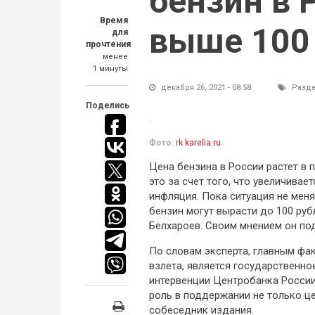
бензин в 
Время
выше 100 
для
прочтения
менее
1 минуты
декабря 26, 2021 - 08:58
Разд
Поделись
Фото:
rk.karelia.ru
Цена бензина в России растет в 
это за счет того, что увеличива
инфляция. Пока ситуация не меня
бензин могут вырасти до 100 руб
Белхароев. Своим мнением он под
По словам эксперта, главным фа
взлета, является государственн
интервенции Центробанка России
роль в поддержании не только це
собеседник издания.