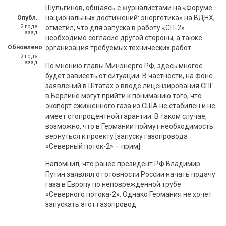
Шульгинов, общаясь с журналистами на «Форуме
национальных достижений: энергетика» на ВДНХ,
Опубл.
2 года
отметил, что для запуска в работу «СП-2»
назад
необходимо согласие другой стороны, а также
Обновлено
организация требуемых технических работ.
2 года
назад
По мнению главы Минэнерго РФ, здесь многое
будет зависеть от ситуации. В частности, на фоне
заявлений в Штатах о вводе лицензирования СПГ
в Берлине могут прийти к пониманию того, что
экспорт сжиженного газа из США не стабилен и не
имеет стопроцентной гарантии. В таком случае,
возможно, что в Германии поймут необходимость
вернуться к проекту [запуску газопровода
«Северный поток-2» – прим].
Напомнил, что ранее президент РФ Владимир
Путин заявлял о готовности России начать подачу
газа в Европу по неповрежденной трубе
«Северного потока-2». Однако Германия не хочет
запускать этот газопровод.