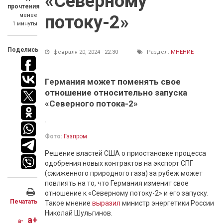
«Северному
прочтения
менее
потоку-2»
1 минуты
Поделись
февраля 20, 2024 - 22:30
Раздел:
МНЕНИЕ
Германия может поменять свое
отношение относительно запуска
«Северного потока-2»
Фото:
Газпром
Решение властей США о приостановке процесса
одобрения новых контрактов на экспорт СПГ
(сжиженного природного газа) за рубеж может
повлиять на то, что Германия изменит свое
отношение к «Северному потоку-2» и его запуску.
Печатать
Такое мнение
выразил
министр энергетики России
Николай Шульгинов.
a+
a-