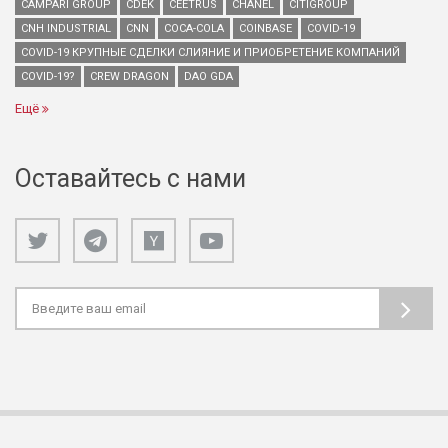
CAMPARI GROUP
CDEK
CEETRUS
CHANEL
CITIGROUP
CNH INDUSTRIAL
CNN
COCA-COLA
COINBASE
COVID-19
COVID-19 КРУПНЫЕ СДЕЛКИ СЛИЯНИЕ И ПРИОБРЕТЕНИЕ КОМПАНИЙ
COVID-19?
CREW DRAGON
DAO GDA
Ещё
Оставайтесь с нами