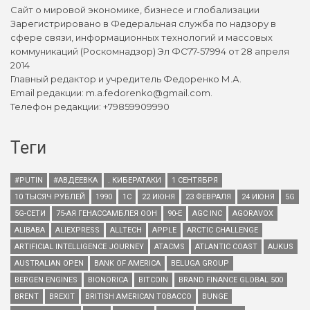
Сайт о мировой экономике, бизнесе и глобализации
Зарегистрировано в Федеральная служба по надзору в
сфере связи, информационных технологий и массовых
коммуникаций (Роскомнадзор) Эл ФС77-57994 от 28 апреля
2014
Главный редактор и учредитель Федоренко М.А.
Email редакции: m.a.fedorenko@gmail.com.
Телефон редакции: +79859909990
Теги
#PUTIN
#АВДЕЕВКА
. КИБЕРАТАКИ
1 СЕНТЯБРЯ
10 ТЫСЯЧ РУБЛЕЙ
1990
1С
22 ИЮНЯ
23 ФЕВРАЛЯ
24 ИЮНЯ
5G
5G-СЕТИ
75-АЯ ГЕНАССАМБЛЕЯ ООН
90-Е
AGC INC
AGORAVOX
ALIBABA
ALIEXPRESS
ALLTECH
APPLE
ARCTIC CHALLENGE
ARTIFICIAL INTELLIGENCE JOURNEY
ATACMS
ATLANTIC COAST
AUKUS
AUSTRALIAN OPEN
BANK OF AMERICA
BELUGA GROUP
BERGEN ENGINES
BIONORICA
BITCOIN
BRAND FINANCE GLOBAL 500
BRENT
BREXIT
BRITISH AMERICAN TOBACCO
BUNGE