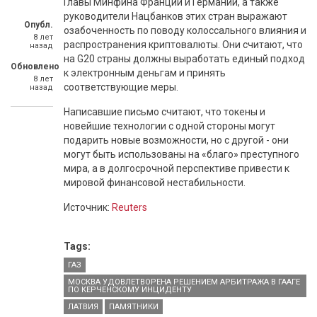
Главы Минфина Франции и Германии, а также
руководители Нацбанков этих стран выражают
Опубл.
озабоченность по поводу колоссального влияния и
8 лет
распространения криптовалюты. Они считают, что
назад
на G20 страны должны выработать единый подход
Обновлено
к электронным деньгам и принять
8 лет
соответствующие меры.
назад
Написавшие письмо считают, что токены и
новейшие технологии с одной стороны могут
подарить новые возможности, но с другой - они
могут быть использованы на «благо» преступного
мира, а в долгосрочной перспективе привести к
мировой финансовой нестабильности.
Источник:
Reuters
Tags:
ГАЗ
МОСКВА УДОВЛЕТВОРЕНА РЕШЕНИЕМ АРБИТРАЖА В ГААГЕ
ПО КЕРЧЕНСКОМУ ИНЦИДЕНТУ
ЛАТВИЯ
ПАМЯТНИКИ