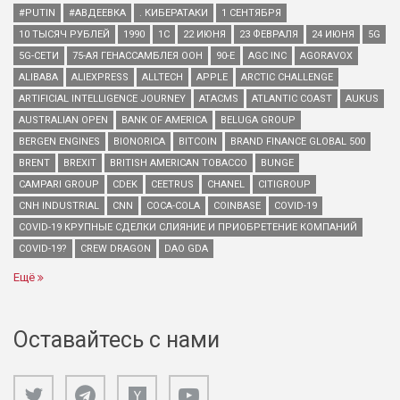
#PUTIN
#АВДЕЕВКА
. КИБЕРАТАКИ
1 СЕНТЯБРЯ
10 ТЫСЯЧ РУБЛЕЙ
1990
1С
22 ИЮНЯ
23 ФЕВРАЛЯ
24 ИЮНЯ
5G
5G-СЕТИ
75-АЯ ГЕНАССАМБЛЕЯ ООН
90-Е
AGC INC
AGORAVOX
ALIBABA
ALIEXPRESS
ALLTECH
APPLE
ARCTIC CHALLENGE
ARTIFICIAL INTELLIGENCE JOURNEY
ATACMS
ATLANTIC COAST
AUKUS
AUSTRALIAN OPEN
BANK OF AMERICA
BELUGA GROUP
BERGEN ENGINES
BIONORICA
BITCOIN
BRAND FINANCE GLOBAL 500
BRENT
BREXIT
BRITISH AMERICAN TOBACCO
BUNGE
CAMPARI GROUP
CDEK
CEETRUS
CHANEL
CITIGROUP
CNH INDUSTRIAL
CNN
COCA-COLA
COINBASE
COVID-19
COVID-19 КРУПНЫЕ СДЕЛКИ СЛИЯНИЕ И ПРИОБРЕТЕНИЕ КОМПАНИЙ
COVID-19?
CREW DRAGON
DAO GDA
Ещё
Оставайтесь с нами