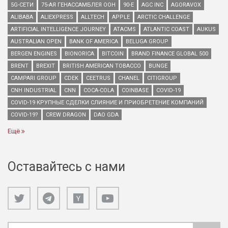
5G-СЕТИ
75-АЯ ГЕНАССАМБЛЕЯ ООН
90-Е
AGC INC
AGORAVOX
ALIBABA
ALIEXPRESS
ALLTECH
APPLE
ARCTIC CHALLENGE
ARTIFICIAL INTELLIGENCE JOURNEY
ATACMS
ATLANTIC COAST
AUKUS
AUSTRALIAN OPEN
BANK OF AMERICA
BELUGA GROUP
BERGEN ENGINES
BIONORICA
BITCOIN
BRAND FINANCE GLOBAL 500
BRENT
BREXIT
BRITISH AMERICAN TOBACCO
BUNGE
CAMPARI GROUP
CDEK
CEETRUS
CHANEL
CITIGROUP
CNH INDUSTRIAL
CNN
COCA-COLA
COINBASE
COVID-19
COVID-19 КРУПНЫЕ СДЕЛКИ СЛИЯНИЕ И ПРИОБРЕТЕНИЕ КОМПАНИЙ
COVID-19?
CREW DRAGON
DAO GDA
Ещё
Оставайтесь с нами