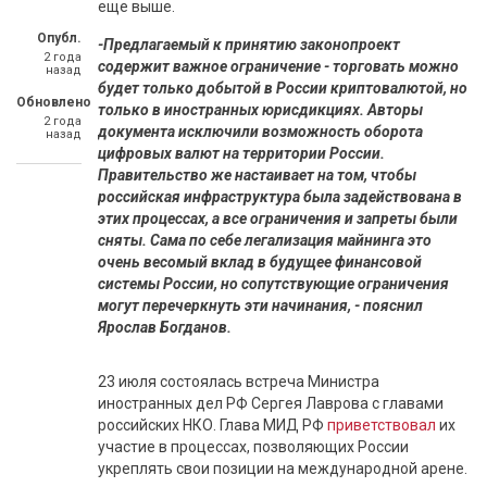
еще выше.
Опубл.
-Предлагаемый к принятию законопроект
2 года
содержит важное ограничение - торговать можно
назад
будет только добытой в России криптовалютой, но
Обновлено
только в иностранных юрисдикциях. Авторы
2 года
документа исключили возможность оборота
назад
цифровых валют на территории России.
Правительство же настаивает на том, чтобы
российская инфраструктура была задействована в
этих процессах, а все ограничения и запреты были
сняты. Сама по себе легализация майнинга это
очень весомый вклад в будущее финансовой
системы России, но сопутствующие ограничения
могут перечеркнуть эти начинания, - пояснил
Ярослав Богданов.
23 июля состоялась встреча Министра
иностранных дел РФ Сергея Лаврова с главами
российских НКО. Глава МИД РФ
приветствовал
их
участие в процессах, позволяющих России
укреплять свои позиции на международной арене.