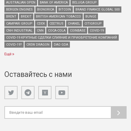
AUSTRALIAN OPEN
BANK OF AMERICA
BELUGA GROUP
BERGEN ENGINES
BIONORICA
BITCOIN
BRAND FINANCE GLOBAL 500
BRENT
BREXIT
BRITISH AMERICAN TOBACCO
BUNGE
CAMPARI GROUP
CDEK
CEETRUS
CHANEL
CITIGROUP
CNH INDUSTRIAL
CNN
COCA-COLA
COINBASE
COVID-19
COVID-19 КРУПНЫЕ СДЕЛКИ СЛИЯНИЕ И ПРИОБРЕТЕНИЕ КОМПАНИЙ
COVID-19?
CREW DRAGON
DAO GDA
Ещё
Оставайтесь с нами