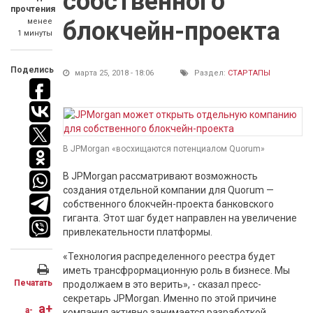
собственного
прочтения
менее
блокчейн-проекта
1 минуты
Поделись
марта 25, 2018 - 18:06
Раздел:
СТАРТАПЫ
В JPMorgan «восхищаются потенциалом Quorum»
В JPMorgan рассматривают возможность
создания отдельной компании для Quorum —
собственного блокчейн-проекта банковского
гиганта. Этот шаг будет направлен на увеличение
привлекательности платформы.
«Технология распределенного реестра будет
иметь трансфрормационную роль в бизнесе. Мы
Печатать
продолжаем в это верить», - сказал пресс-
секретарь JPMorgan. Именно по этой причине
a+
a-
компания активно занимается разработкой