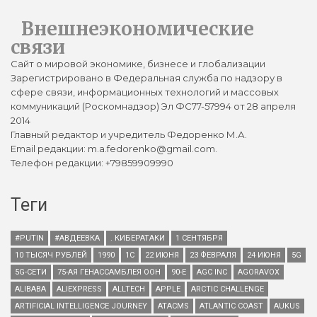
Внешнеэкономические
связи
Сайт о мировой экономике, бизнесе и глобализации
Зарегистрировано в Федеральная служба по надзору в
сфере связи, информационных технологий и массовых
коммуникаций (Роскомнадзор) Эл ФС77-57994 от 28 апреля
2014
Главный редактор и учредитель Федоренко М.А.
Email редакции: m.a.fedorenko@gmail.com.
Телефон редакции: +79859909990
Теги
#PUTIN
#АВДЕЕВКА
. КИБЕРАТАКИ
1 СЕНТЯБРЯ
10 ТЫСЯЧ РУБЛЕЙ
1990
1С
22 ИЮНЯ
23 ФЕВРАЛЯ
24 ИЮНЯ
5G
5G-СЕТИ
75-АЯ ГЕНАССАМБЛЕЯ ООН
90-Е
AGC INC
AGORAVOX
ALIBABA
ALIEXPRESS
ALLTECH
APPLE
ARCTIC CHALLENGE
ARTIFICIAL INTELLIGENCE JOURNEY
ATACMS
ATLANTIC COAST
AUKUS