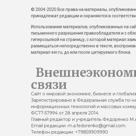
© 2004-2020 Все права на материалы, опубликованны
принадлежат редакции и охраняются в соответстви
Использование материалов, опубликованных на сайт
письменного разрешения правообладателя и с обя
гиперссылкой на страницу, с которой материал за
размещаться непосредственно в тексте, воспрои
материал eer.ru, до или после цитируемого блока.
Внешнеэконом
связи
Сайт о мировой экономике, бизнесе и глобали
Зарегистрировано в Федеральная служба по на
информационных технологий и массовых комму
ФС77-57994 от 28 апреля 2014
Главный редактор и учредитель Федоренко М.
Email редакции: m.a.fedorenko@gmail.com.
Телефон редакции: +79859909990