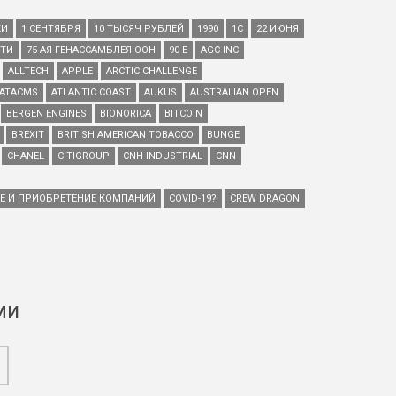
КИ
1 СЕНТЯБРЯ
10 ТЫСЯЧ РУБЛЕЙ
1990
1С
22 ИЮНЯ
ЕТИ
75-АЯ ГЕНАССАМБЛЕЯ ООН
90-Е
AGC INC
ALLTECH
APPLE
ARCTIC CHALLENGE
ATACMS
ATLANTIC COAST
AUKUS
AUSTRALIAN OPEN
BERGEN ENGINES
BIONORICA
BITCOIN
BREXIT
BRITISH AMERICAN TOBACCO
BUNGE
CHANEL
CITIGROUP
CNH INDUSTRIAL
CNN
ИЕ И ПРИОБРЕТЕНИЕ КОМПАНИЙ
COVID-19?
CREW DRAGON
ми