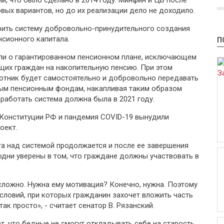
й, что было сделано в 2014 году. Минфин и ЦБ после
вых вариантов, но до их реализации дело не доходило.
дрить систему добровольно-принудительного создания
сионного капитала.
П
ли о гарантированном пенсионном плане, исключающем
их граждан на накопительную пенсию. При этом
отник будет самостоятельно и добровольно передавать
ным пенсионным фондам, накапливая таким образом
работать система должна была в 2021 году.
 Конституции РФ и пандемия COVID-19 вынудили
оект.
та над системой продолжается и после ее завершения
одни уверены в том, что граждане должны участвовать в
сложно. Нужна ему мотивация? Конечно, нужна. Поэтому
словий, при которых гражданин захочет вложить часть
так просто», - считает сенатор В. Рязанский.
т, что бедные не смогут откладывать себе на старость