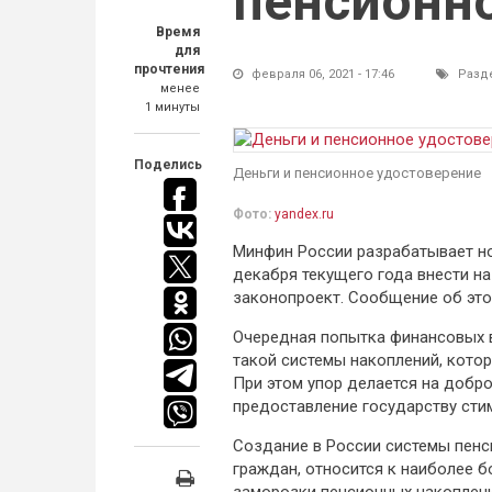
пенсионн
Время
для
прочтения
февраля 06, 2021 - 17:46
Разд
менее
1 минуты
Поделись
Деньги и пенсионное удостоверение
Фото:
yandex.ru
Минфин России разрабатывает но
декабря текущего года внести н
законопроект. Сообщение об эт
Очередная попытка финансовых 
такой системы накоплений, кото
При этом упор делается на добр
предоставление государству сти
Создание в России системы пенс
граждан, относится к наиболее б