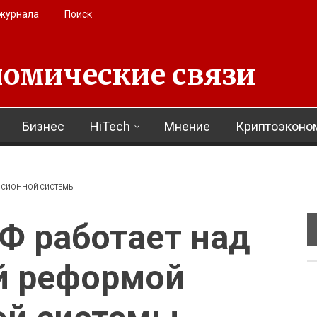
 журнала
Поиск
омические связи
Бизнес
HiTech
Мнение
Криптоэконо
ЕНСИОННОЙ СИСТЕМЫ
Ф работает над
й реформой