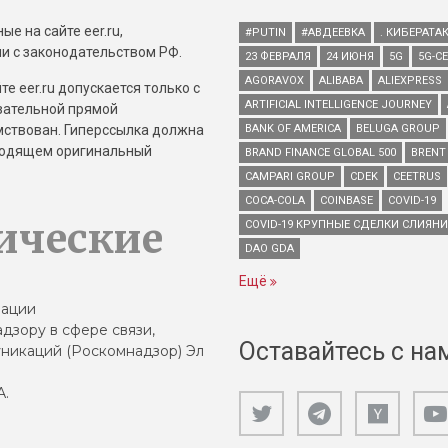
е на сайте eer.ru,
#PUTIN
#АВДЕЕВКА
. КИБЕРАТА
и с законодательством РФ.
23 ФЕВРАЛЯ
24 ИЮНЯ
5G
5G-С
AGORAVOX
ALIBABA
ALIEXPRESS
е eer.ru допускается только с
ARTIFICIAL INTELLIGENCE JOURNEY
зательной прямой
имствован. Гиперссылка должна
BANK OF AMERICA
BELUGA GROUP
зводящем оригинальный
BRAND FINANCE GLOBAL 500
BRENT
CAMPARI GROUP
CDEK
CEETRUS
COCA-COLA
COINBASE
COVID-19
ические
COVID-19 КРУПНЫЕ СДЕЛКИ СЛИЯН
DAO GDA
Ещё
зации
дзору в сфере связи,
Оставайтесь с на
никаций (Роскомнадзор) Эл
А.