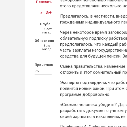
заморозки пенсионных накоплени
Печатать
этого представляли несколько но
a+
a-
Предлагалось, в частности, вне
гражданами индивидуального пен
Опубл.
5 лет
Через некоторое время заговори
назад
обязательную подписку работающ
Обновлено
предполагалось, что каждый раб
5 лет
назад
часть зарплаты негосударствен
средства для будущей пенсии. За
Прочитано
Смена правительства, изменение
0%
отложить и этот сомнительный пр
Эксперты подтвердили, что рабо
появится новый закон. При этом 
программе добровольно.
«Сложно человека убедить? Да, 
разработать документ с учетом у
своей зарплаты в накопления, не 
Профессор А. Сафонов же считае