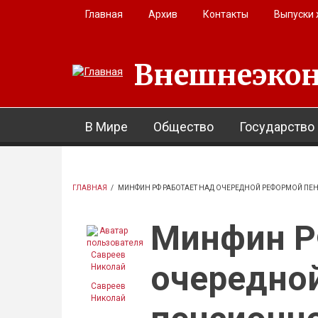
Перейти к основному содержанию
Главная
Архив
Контакты
Выпуски
Внешнеэкон
В Мире
Общество
Государство
ГЛАВНАЯ
/
МИНФИН РФ РАБОТАЕТ НАД ОЧЕРЕДНОЙ РЕФОРМОЙ П
Минфин Р
очередно
Савреев
Николай