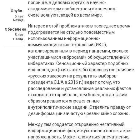
поприще, в деловых кругах, в научно-
академическом сообществе и в конечном
Опубл.
счете волнуют людей во всем мире.
5 лет
назад
Интерес к этой проблематике в последнее время
Обновлено
подогревается не столько повсеместным
5 лет
использованием информационно-
назад
коммуникационных технологий (ИКТ),
катализированным в период пандемии, сколько
участившимися «вбросами» об осуществленных
кибератаках. Сенсационный характер подобных
инфоповодов (взять хотя бы пресловутое влияние
«русских хакеров» на результаты выборов
президента США в 2016 г.) ведет к тому, что
расследование и установление реальных фактов
отходит на второй план, тем более, когда таким
образом решаются определенные
внутриполитические задачи. Отделить правду от
дезинформации зачастую чрезвычайно сложно.
Между тем создается откровенно негативный
информационный фон, искусственно нагнетается
напряженность. Может сложиться впечатление,