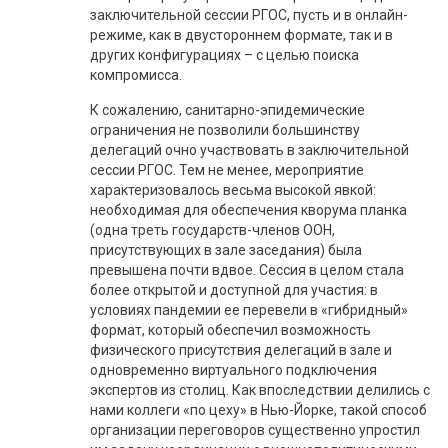
заключительной сессии РГОС, пусть и в онлайн-
режиме, как в двустороннем формате, так и в
других конфигурациях – с целью поиска
компромисса.
К сожалению, санитарно-эпидемические
ограничения не позволили большинству
делегаций очно участвовать в заключительной
сессии РГОС. Тем не менее, мероприятие
характеризовалось весьма высокой явкой:
необходимая для обеспечения кворума планка
(одна треть государств-членов ООН,
присутствующих в зале заседания) была
превышена почти вдвое. Сессия в целом стала
более открытой и доступной для участия: в
условиях пандемии ее перевели в «гибридный»
формат, который обеспечил возможность
физического присутствия делегаций в зале и
одновременно виртуального подключения
экспертов из столиц. Как впоследствии делились с
нами коллеги «по цеху» в Нью-Йорке, такой способ
организации переговоров существенно упростил