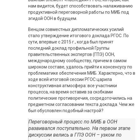
нам видится, будет способствовать налаживанию
продуктивной переговорной работы по МИБ под
эгидой ООН в будущем.
Венцом совместных дипломатических усилий
стало утверждение итогового доклада РГОС. По
сути, впервые с 2015 г., когда был принят
последний доклад профильной Группы
правительственных экспертов (ГПЭ) ООН,
международному сообществу, причем в самом
широком составе, удалось прийти к консенсусу по
проблематике обеспечения МИБ. Характерно, что в
ходе всей итоговой сессии РГОС царила
конструктивная атмосфера: все участники
процесса, на время оставив за скобками
политические противоречия, сосредоточились на
предметном согласовании текста доклада. Чем же
был обусловлен подобный настрой?
Переговорный процесс по МИБ в ООН
развивался поступательно. На первом этапе
дискуссии велись в ГПЭ ООН – узком по