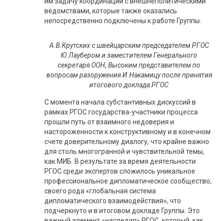
им задачу координации с внешнеполитическими
ведомствами, которые также оказались
непосредственно подключены к работе Группы.
А.В.Крутских с швейцарским председателем РГОС
Ю.Лаубером и заместителем Генерального
секретаря ООН, Высоким представителем по
вопросам разоружения И.Накамицу после принятия
итогового доклада РГОС
С момента начала субстантивных дискуссий в
рамках РГОС государства-участники процесса
прошли путь от взаимного недоверия и
настороженности к конструктивному и в конечном
счете доверительному диалогу, что крайне важно
для столь многогранной и чувствительной темы,
как МИБ. В результате за время деятельности
РГОС среди экспертов сложилось уникальное
профессиональное дипломатическое сообщество,
своего рода «глобальная система
дипломатического взаимодействия», что
подчеркнуто и в итоговом докладе Группы. Это
важный элемент «наследия» РГОС, который, как