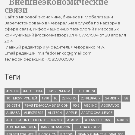
Внешнеэкономические
связи
Сайт о мировой экономике, бизнесе и глобализации
Зарегистрировано в Федеральная служба по надзору в
сфере связи, информационных технологий и массовых
коммуникаций (Роскомнадзор) Эл ФС77-57994 от 28 апреля
2014
Главный редактор и учредитель Федоренко М.А.
Email редакции: m.a.fedorenko@gmail.com.
Телефон редакции: +79859909990
Теги
#PUTIN
#АВДЕЕВКА
. КИБЕРАТАКИ
1 СЕНТЯБРЯ
10 ТЫСЯЧ РУБЛЕЙ
1990
1С
22 ИЮНЯ
23 ФЕВРАЛЯ
24 ИЮНЯ
5G
5G-СЕТИ
75-АЯ ГЕНАССАМБЛЕЯ ООН
90-Е
AGC INC
AGORAVOX
ALIBABA
ALIEXPRESS
ALLTECH
APPLE
ARCTIC CHALLENGE
ARTIFICIAL INTELLIGENCE JOURNEY
ATACMS
ATLANTIC COAST
AUKUS
AUSTRALIAN OPEN
BANK OF AMERICA
BELUGA GROUP
BERGEN ENGINES
BIONORICA
BITCOIN
BRAND FINANCE GLOBAL 500