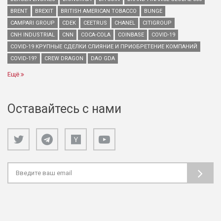
BRENT
BREXIT
BRITISH AMERICAN TOBACCO
BUNGE
CAMPARI GROUP
CDEK
CEETRUS
CHANEL
CITIGROUP
CNH INDUSTRIAL
CNN
COCA-COLA
COINBASE
COVID-19
COVID-19 КРУПНЫЕ СДЕЛКИ СЛИЯНИЕ И ПРИОБРЕТЕНИЕ КОМПАНИЙ
COVID-19?
CREW DRAGON
DAO GDA
Ещё
Оставайтесь с нами