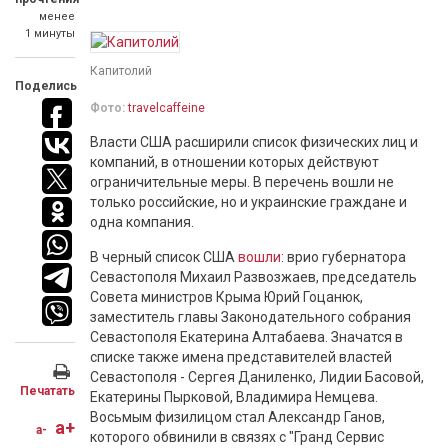
менее
1 минуты
Капитолий
Поделись
Фото:
travelcaffeine
Власти США расширили список физических лиц и
компаний, в отношении которых действуют
ограничительные меры. В перечень вошли не
только российские, но и украинские граждане и
одна компания.
В черный список США
вошли
: врио губернатора
Севастополя Михаил Развозжаев, председатель
Совета министров Крыма Юрий Гоцанюк,
заместитель главы Законодательного собрания
Севастополя Екатерина Алтабаева. Значатся в
списке также имена представителей властей
Севастополя - Сергея Даниленко, Лидии Басовой,
Печатать
Екатерины Пырковой, Владимира Немцева.
Восьмым физилицом стал Александр Ганов,
a+
a-
которого обвинили в связях с "Гранд Сервис