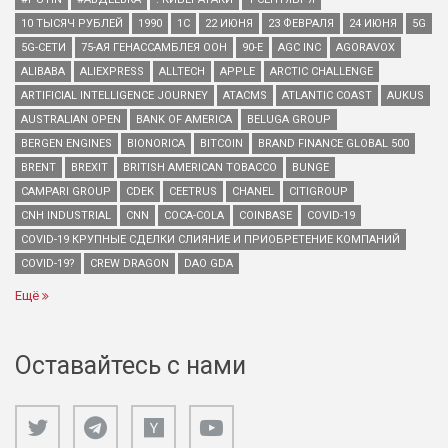
10 ТЫСЯЧ РУБЛЕЙ
1990
1С
22 ИЮНЯ
23 ФЕВРАЛЯ
24 ИЮНЯ
5G
5G-СЕТИ
75-АЯ ГЕНАССАМБЛЕЯ ООН
90-Е
AGC INC
AGORAVOX
ALIBABA
ALIEXPRESS
ALLTECH
APPLE
ARCTIC CHALLENGE
ARTIFICIAL INTELLIGENCE JOURNEY
ATACMS
ATLANTIC COAST
AUKUS
AUSTRALIAN OPEN
BANK OF AMERICA
BELUGA GROUP
BERGEN ENGINES
BIONORICA
BITCOIN
BRAND FINANCE GLOBAL 500
BRENT
BREXIT
BRITISH AMERICAN TOBACCO
BUNGE
CAMPARI GROUP
CDEK
CEETRUS
CHANEL
CITIGROUP
CNH INDUSTRIAL
CNN
COCA-COLA
COINBASE
COVID-19
COVID-19 КРУПНЫЕ СДЕЛКИ СЛИЯНИЕ И ПРИОБРЕТЕНИЕ КОМПАНИЙ
COVID-19?
CREW DRAGON
DAO GDA
Ещё
Оставайтесь с нами