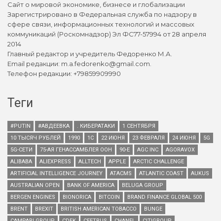
Сайт о мировой экономике, бизнесе и глобализации
Зарегистрировано в Федеральная служба по надзору в
сфере связи, информационных технологий и массовых
коммуникаций (Роскомнадзор) Эл ФС77-57994 от 28 апреля
2014
Главный редактор и учредитель Федоренко М.А.
Email редакции: m.a.fedorenko@gmail.com.
Телефон редакции: +79859909990
Теги
#PUTIN
#АВДЕЕВКА
. КИБЕРАТАКИ
1 СЕНТЯБРЯ
10 ТЫСЯЧ РУБЛЕЙ
1990
1С
22 ИЮНЯ
23 ФЕВРАЛЯ
24 ИЮНЯ
5G
5G-СЕТИ
75-АЯ ГЕНАССАМБЛЕЯ ООН
90-Е
AGC INC
AGORAVOX
ALIBABA
ALIEXPRESS
ALLTECH
APPLE
ARCTIC CHALLENGE
ARTIFICIAL INTELLIGENCE JOURNEY
ATACMS
ATLANTIC COAST
AUKUS
AUSTRALIAN OPEN
BANK OF AMERICA
BELUGA GROUP
BERGEN ENGINES
BIONORICA
BITCOIN
BRAND FINANCE GLOBAL 500
BRENT
BREXIT
BRITISH AMERICAN TOBACCO
BUNGE
CAMPARI GROUP
CDEK
CEETRUS
CHANEL
CITIGROUP