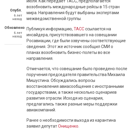
июля. Как передает ТАСС, предполагается
возобновить международные рейсы в 15 стран
Опубл.
мира. Направления будут выбраны экспертами
6 лет
межведомственной группы.
назад
Обновлено
Публикуя информацию,
ТАСС
ссылается на
6 лет
инсайдера, присутствовавшего на совещании
назад
Росавиации, где были озвучены соответствующие
сведения. Этот же источник сообщил СМИ о
планах возобновить бизнес-полеты во все
направления.
Отмечается, что совещание было проведено после
поручения председателя правительства Михаила
Мишустина. Обсуждались вопросы
восстановления авиасообщения с иностранными
государствами, а также несколько сценариев
развития отрасли. Исходя из сценария,
предлагались также разные меры поддержки
авиакомпаний.
Ранее о необходимости выхода из карантина
заявил депутат
Онищенко
.