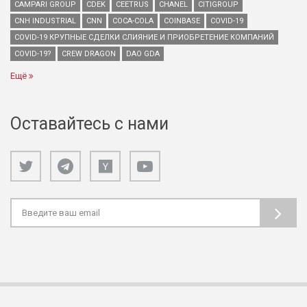
CAMPARI GROUP
CDEK
CEETRUS
CHANEL
CITIGROUP
CNH INDUSTRIAL
CNN
COCA-COLA
COINBASE
COVID-19
COVID-19 КРУПНЫЕ СДЕЛКИ СЛИЯНИЕ И ПРИОБРЕТЕНИЕ КОМПАНИЙ
COVID-19?
CREW DRAGON
DAO GDA
Ещё
Оставайтесь с нами