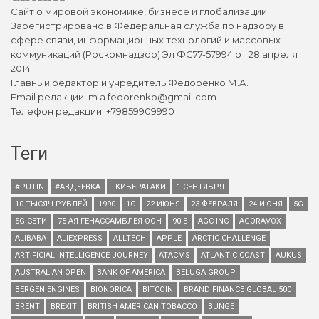
Сайт о мировой экономике, бизнесе и глобализации
Зарегистрировано в Федеральная служба по надзору в
сфере связи, информационных технологий и массовых
коммуникаций (Роскомнадзор) Эл ФС77-57994 от 28 апреля
2014
Главный редактор и учредитель Федоренко М.А.
Email редакции: m.a.fedorenko@gmail.com.
Телефон редакции: +79859909990
Теги
#PUTIN
#АВДЕЕВКА
. КИБЕРАТАКИ
1 СЕНТЯБРЯ
10 ТЫСЯЧ РУБЛЕЙ
1990
1С
22 ИЮНЯ
23 ФЕВРАЛЯ
24 ИЮНЯ
5G
5G-СЕТИ
75-АЯ ГЕНАССАМБЛЕЯ ООН
90-Е
AGC INC
AGORAVOX
ALIBABA
ALIEXPRESS
ALLTECH
APPLE
ARCTIC CHALLENGE
ARTIFICIAL INTELLIGENCE JOURNEY
ATACMS
ATLANTIC COAST
AUKUS
AUSTRALIAN OPEN
BANK OF AMERICA
BELUGA GROUP
BERGEN ENGINES
BIONORICA
BITCOIN
BRAND FINANCE GLOBAL 500
BRENT
BREXIT
BRITISH AMERICAN TOBACCO
BUNGE