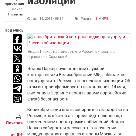
изоляции
прочтения
менее
1 минуты
мая 14, 2018 - 08:34
Раздел:
В МИРЕ
Поделись
Эндрю Паркер настаивает, что Россия виновата в
отравлении Скрипалей
Эндрю Паркер, руководящий службой
контрразведки Великобритании MI5, собирается
предупредить Россию о перспективе изоляции. Об
этом он проинформирует в понедельник, 14 мая,
выступая в Берлине перед главами европейских
служб безопасности.
Великобритания опять собирается «нападать» на
Россию, как обычно это произойдет словесно, с
применением очень громких обвинений. Эндрю
Печатать
Паркер собирается рассказать о нарушении
a+
международного права со стороны Москвы, он
a-