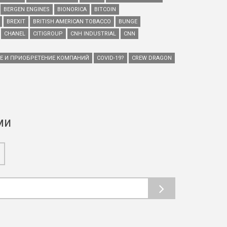
BERGEN ENGINES
BIONORICA
BITCOIN
BREXIT
BRITISH AMERICAN TOBACCO
BUNGE
CHANEL
CITIGROUP
CNH INDUSTRIAL
CNN
ИЕ И ПРИОБРЕТЕНИЕ КОМПАНИЙ
COVID-19?
CREW DRAGON
ми