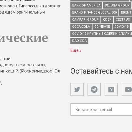
имствован. Гиперссылка должна
BANK OF AMERICA
BELUGA GROUP
зводящем оригинальный
BRAND FINANCE GLOBAL 500
BRENT
CAMPARI GROUP
CDEK
CEETRUS
COCA-COLA
COINBASE
COVID-19
ические
COVID-19 КРУПНЫЕ СДЕЛКИ СЛИЯН
DAO GDA
Ещё
зации
дзору в сфере связи,
Оставайтесь с на
никаций (Роскомнадзор) Эл
А.