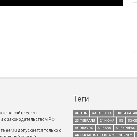
Теги
е на сайте eer.ru,
#PUTIN
#АВДЕЕВКА
. КИБЕРАТА
и с законодательством РФ.
23 ФЕВРАЛЯ
24 ИЮНЯ
5G
5G-С
AGORAVOX
ALIBABA
ALIEXPRESS
е eer.ru допускается только с
ARTIFICIAL INTELLIGENCE JOURNEY
зательной прямой