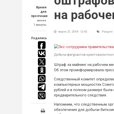
оштрафов
Время
на рабоче
для
прочтения
менее
1 минуты
марта 27, 2018 - 12:42
Раздел:
Поделись
Добыча фигурантов криптовалютного
Штраф за майнинг на рабочем ме
Об этом проинформировала пресс
Следственный комитет определил
компьютерных мощностях Совета 
рублей и в полном размере была
предварительного следствия.
Напомним, что следственным орг
обеспечения для добычи биткоин