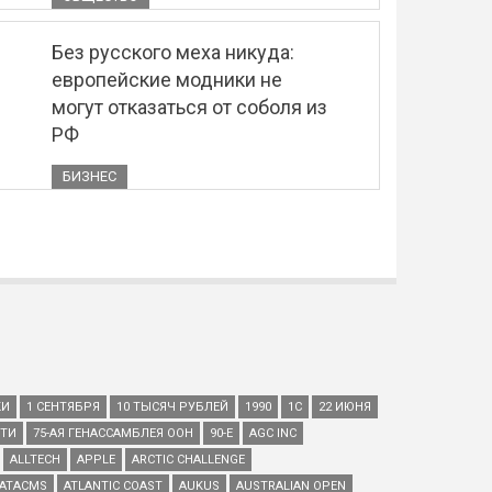
Без русского меха никуда:
европейские модники не
могут отказаться от соболя из
РФ
БИЗНЕС
КИ
1 СЕНТЯБРЯ
10 ТЫСЯЧ РУБЛЕЙ
1990
1С
22 ИЮНЯ
ЕТИ
75-АЯ ГЕНАССАМБЛЕЯ ООН
90-Е
AGC INC
ALLTECH
APPLE
ARCTIC CHALLENGE
ATACMS
ATLANTIC COAST
AUKUS
AUSTRALIAN OPEN