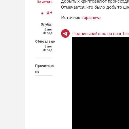
добытых криптовалют происходи
Печатать
Отмечается, что было добыто ци
a+
a-
Источник:
rapsinews
Опубл.
8 лет
назад
Подписывайтесь на наш Tele
Обновлено
8 лет
назад
Прочитано
0%