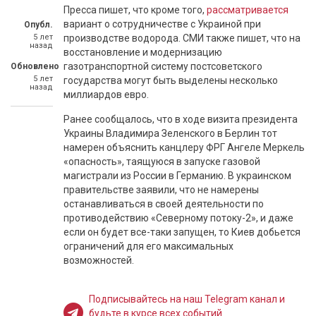
Пресса пишет, что кроме того,
рассматривается
вариант о сотрудничестве с Украиной при
Опубл.
5 лет
производстве водорода. СМИ также пишет, что на
назад
восстановление и модернизацию
газотранспортной систему постсоветского
Обновлено
5 лет
государства могут быть выделены несколько
назад
миллиардов евро.
Ранее сообщалось, что в ходе визита президента
Украины Владимира Зеленского в Берлин тот
намерен объяснить канцлеру ФРГ Ангеле Меркель
«опасность», таящуюся в запуске газовой
магистрали из России в Германию. В украинском
правительстве заявили, что не намерены
останавливаться в своей деятельности по
противодействию «Северному потоку-2», и даже
если он будет все-таки запущен, то Киев добьется
ограничений для его максимальных
возможностей.
Подписывайтесь на наш Telegram канал и
будьте в курсе всех событий