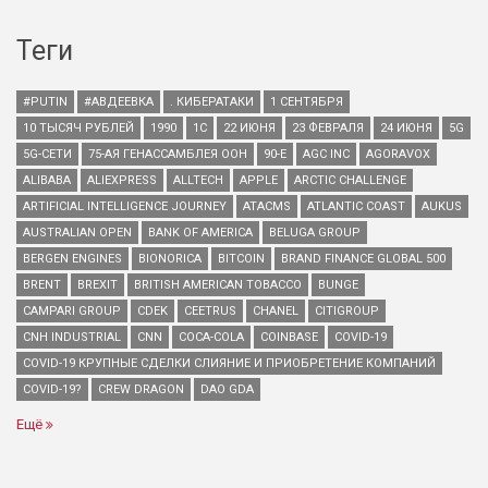
Теги
#PUTIN
#АВДЕЕВКА
. КИБЕРАТАКИ
1 СЕНТЯБРЯ
10 ТЫСЯЧ РУБЛЕЙ
1990
1С
22 ИЮНЯ
23 ФЕВРАЛЯ
24 ИЮНЯ
5G
5G-СЕТИ
75-АЯ ГЕНАССАМБЛЕЯ ООН
90-Е
AGC INC
AGORAVOX
ALIBABA
ALIEXPRESS
ALLTECH
APPLE
ARCTIC CHALLENGE
ARTIFICIAL INTELLIGENCE JOURNEY
ATACMS
ATLANTIC COAST
AUKUS
AUSTRALIAN OPEN
BANK OF AMERICA
BELUGA GROUP
BERGEN ENGINES
BIONORICA
BITCOIN
BRAND FINANCE GLOBAL 500
BRENT
BREXIT
BRITISH AMERICAN TOBACCO
BUNGE
CAMPARI GROUP
CDEK
CEETRUS
CHANEL
CITIGROUP
CNH INDUSTRIAL
CNN
COCA-COLA
COINBASE
COVID-19
COVID-19 КРУПНЫЕ СДЕЛКИ СЛИЯНИЕ И ПРИОБРЕТЕНИЕ КОМПАНИЙ
COVID-19?
CREW DRAGON
DAO GDA
Ещё