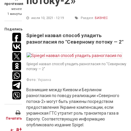
потоку-2»
прочтения
менее
1 минуты
июля 10, 2021 - 12:19
Раздел:
БИЗНЕС
Поделись
Spiegel назвал способ уладить
разногласия по "Северному потоку — 2"
Spiegel назвал способ уладить разногласия по "Северному
потоку — 2"
Фото:
Украина
Возникшие между Киевом и Берлином
разногласия по поводу реализации «Северного
потока-2» могут быть улажены посредством
предоставления Украине компенсации, если
украинская ГТС утратит роль транзитера газа в
Печатать
Европу. Соответствующую информацию
опубликовало издание Spigel.
a+
a-