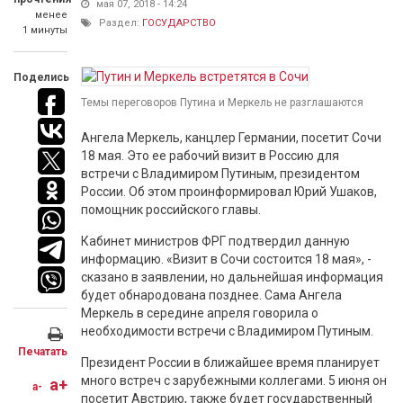
мая 07, 2018 - 14:24
менее
Раздел:
ГОСУДАРСТВО
1 минуты
Поделись
Темы переговоров Путина и Меркель не разглашаются
Ангела Меркель, канцлер Германии, посетит Сочи
18 мая. Это ее рабочий визит в Россию для
встречи с Владимиром Путиным, президентом
России. Об этом проинформировал Юрий Ушаков,
помощник российского главы.
Кабинет министров ФРГ подтвердил данную
информацию. «Визит в Сочи состоится 18 мая», -
сказано в заявлении, но дальнейшая информация
будет обнародована позднее. Сама Ангела
Меркель в середине апреля говорила о
необходимости встречи с Владимиром Путиным.
Печатать
Президент России в ближайшее время планирует
много встреч с зарубежными коллегами. 5 июня он
a+
a-
посетит Австрию, также будет государственный