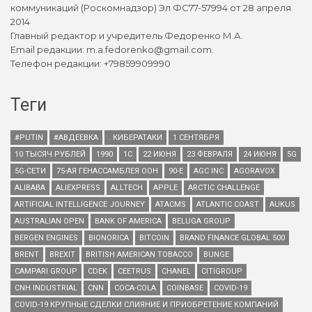
коммуникаций (Роскомнадзор) Эл ФС77-57994 от 28 апреля
2014
Главный редактор и учредитель Федоренко М.А.
Email редакции: m.a.fedorenko@gmail.com.
Телефон редакции: +79859909990
Теги
#PUTIN
#АВДЕЕВКА
. КИБЕРАТАКИ
1 СЕНТЯБРЯ
10 ТЫСЯЧ РУБЛЕЙ
1990
1С
22 ИЮНЯ
23 ФЕВРАЛЯ
24 ИЮНЯ
5G
5G-СЕТИ
75-АЯ ГЕНАССАМБЛЕЯ ООН
90-Е
AGC INC
AGORAVOX
ALIBABA
ALIEXPRESS
ALLTECH
APPLE
ARCTIC CHALLENGE
ARTIFICIAL INTELLIGENCE JOURNEY
ATACMS
ATLANTIC COAST
AUKUS
AUSTRALIAN OPEN
BANK OF AMERICA
BELUGA GROUP
BERGEN ENGINES
BIONORICA
BITCOIN
BRAND FINANCE GLOBAL 500
BRENT
BREXIT
BRITISH AMERICAN TOBACCO
BUNGE
CAMPARI GROUP
CDEK
CEETRUS
CHANEL
CITIGROUP
CNH INDUSTRIAL
CNN
COCA-COLA
COINBASE
COVID-19
COVID-19 КРУПНЫЕ СДЕЛКИ СЛИЯНИЕ И ПРИОБРЕТЕНИЕ КОМПАНИЙ