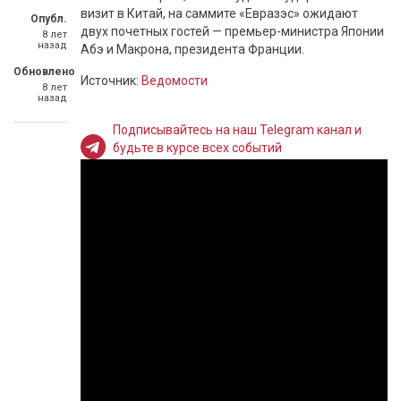
визит в Китай, на саммите «Евразэс» ожидают
Опубл.
двух почетных гостей — премьер-министра Японии
8 лет
назад
Абэ и Макрона, президента Франции.
Обновлено
Источник:
Ведомости
8 лет
назад
Подписывайтесь на наш Telegram канал и
будьте в курсе всех событий