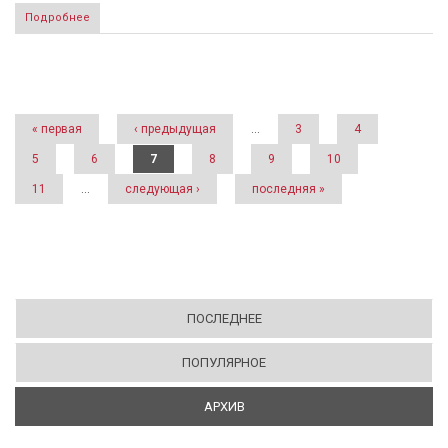
Подробнее
Страницы
« первая
‹ предыдущая
…
3
4
5
6
7
8
9
10
11
…
следующая ›
последняя »
ПОСЛЕДНЕЕ
ПОПУЛЯРНОЕ
АРХИВ
(АКТИВНАЯ ВКЛАДКА)