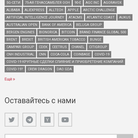
5G-СЕТИ
75-АЯ ГЕНАССАМБЛЕЯ ООН
90-Е
AGC INC
AGORAVOX
ALIBABA
ALIEXPRESS
ALLTECH
APPLE
ARCTIC CHALLENGE
ARTIFICIAL INTELLIGENCE JOURNEY
ATACMS
ATLANTIC COAST
AUKUS
AUSTRALIAN OPEN
BANK OF AMERICA
BELUGA GROUP
BERGEN ENGINES
BIONORICA
BITCOIN
BRAND FINANCE GLOBAL 500
BRENT
BREXIT
BRITISH AMERICAN TOBACCO
BUNGE
CAMPARI GROUP
CDEK
CEETRUS
CHANEL
CITIGROUP
CNH INDUSTRIAL
CNN
COCA-COLA
COINBASE
COVID-19
COVID-19 КРУПНЫЕ СДЕЛКИ СЛИЯНИЕ И ПРИОБРЕТЕНИЕ КОМПАНИЙ
COVID-19?
CREW DRAGON
DAO GDA
Ещё
Оставайтесь с нами