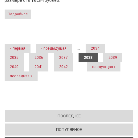
размере 618 тысяч рублей.
Подробнее
Страницы
« первая
‹ предыдущая
…
2034
2035
2036
2037
2038
2039
2040
2041
2042
…
следующая ›
последняя »
ПОСЛЕДНЕЕ
ПОПУЛЯРНОЕ