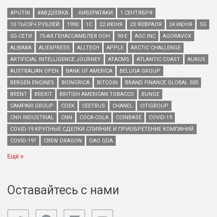
#PUTIN
#АВДЕЕВКА
. КИБЕРАТАКИ
1 СЕНТЯБРЯ
10 ТЫСЯЧ РУБЛЕЙ
1990
1С
22 ИЮНЯ
23 ФЕВРАЛЯ
24 ИЮНЯ
5G
5G-СЕТИ
75-АЯ ГЕНАССАМБЛЕЯ ООН
90-Е
AGC INC
AGORAVOX
ALIBABA
ALIEXPRESS
ALLTECH
APPLE
ARCTIC CHALLENGE
ARTIFICIAL INTELLIGENCE JOURNEY
ATACMS
ATLANTIC COAST
AUKUS
AUSTRALIAN OPEN
BANK OF AMERICA
BELUGA GROUP
BERGEN ENGINES
BIONORICA
BITCOIN
BRAND FINANCE GLOBAL 500
BRENT
BREXIT
BRITISH AMERICAN TOBACCO
BUNGE
CAMPARI GROUP
CDEK
CEETRUS
CHANEL
CITIGROUP
CNH INDUSTRIAL
CNN
COCA-COLA
COINBASE
COVID-19
COVID-19 КРУПНЫЕ СДЕЛКИ СЛИЯНИЕ И ПРИОБРЕТЕНИЕ КОМПАНИЙ
COVID-19?
CREW DRAGON
DAO GDA
Ещё
Оставайтесь с нами