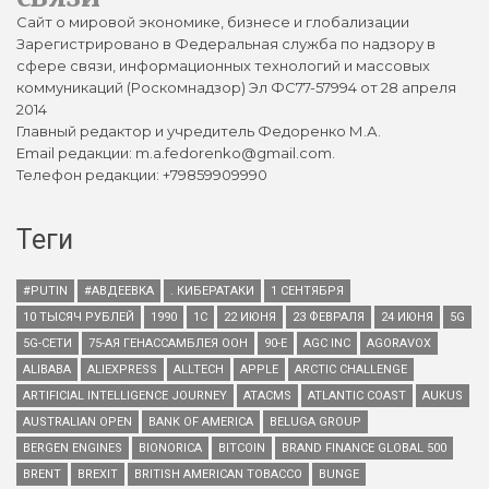
Сайт о мировой экономике, бизнесе и глобализации
Зарегистрировано в Федеральная служба по надзору в
сфере связи, информационных технологий и массовых
коммуникаций (Роскомнадзор) Эл ФС77-57994 от 28 апреля
2014
Главный редактор и учредитель Федоренко М.А.
Email редакции: m.a.fedorenko@gmail.com.
Телефон редакции: +79859909990
Теги
#PUTIN
#АВДЕЕВКА
. КИБЕРАТАКИ
1 СЕНТЯБРЯ
10 ТЫСЯЧ РУБЛЕЙ
1990
1С
22 ИЮНЯ
23 ФЕВРАЛЯ
24 ИЮНЯ
5G
5G-СЕТИ
75-АЯ ГЕНАССАМБЛЕЯ ООН
90-Е
AGC INC
AGORAVOX
ALIBABA
ALIEXPRESS
ALLTECH
APPLE
ARCTIC CHALLENGE
ARTIFICIAL INTELLIGENCE JOURNEY
ATACMS
ATLANTIC COAST
AUKUS
AUSTRALIAN OPEN
BANK OF AMERICA
BELUGA GROUP
BERGEN ENGINES
BIONORICA
BITCOIN
BRAND FINANCE GLOBAL 500
BRENT
BREXIT
BRITISH AMERICAN TOBACCO
BUNGE