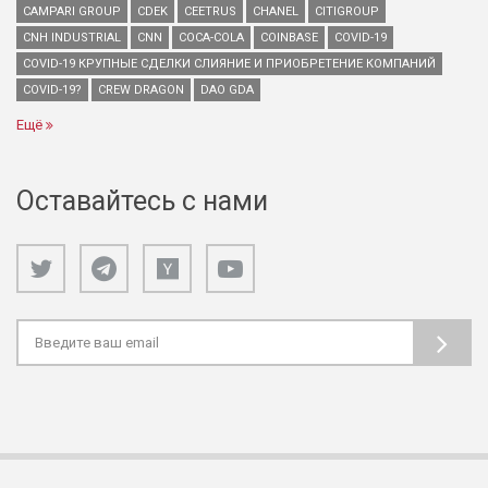
CAMPARI GROUP
CDEK
CEETRUS
CHANEL
CITIGROUP
CNH INDUSTRIAL
CNN
COCA-COLA
COINBASE
COVID-19
COVID-19 КРУПНЫЕ СДЕЛКИ СЛИЯНИЕ И ПРИОБРЕТЕНИЕ КОМПАНИЙ
COVID-19?
CREW DRAGON
DAO GDA
Ещё
Оставайтесь с нами