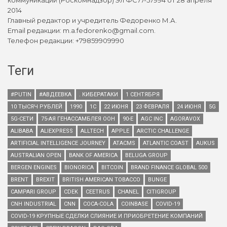
коммуникаций (Роскомнадзор) Эл ФС77-57994 от 28 апреля
2014
Главный редактор и учредитель Федоренко М.А.
Email редакции: m.a.fedorenko@gmail.com.
Телефон редакции: +79859909990
Теги
#PUTIN
#АВДЕЕВКА
. КИБЕРАТАКИ
1 СЕНТЯБРЯ
10 ТЫСЯЧ РУБЛЕЙ
1990
1С
22 ИЮНЯ
23 ФЕВРАЛЯ
24 ИЮНЯ
5G
5G-СЕТИ
75-АЯ ГЕНАССАМБЛЕЯ ООН
90-Е
AGC INC
AGORAVOX
ALIBABA
ALIEXPRESS
ALLTECH
APPLE
ARCTIC CHALLENGE
ARTIFICIAL INTELLIGENCE JOURNEY
ATACMS
ATLANTIC COAST
AUKUS
AUSTRALIAN OPEN
BANK OF AMERICA
BELUGA GROUP
BERGEN ENGINES
BIONORICA
BITCOIN
BRAND FINANCE GLOBAL 500
BRENT
BREXIT
BRITISH AMERICAN TOBACCO
BUNGE
CAMPARI GROUP
CDEK
CEETRUS
CHANEL
CITIGROUP
CNH INDUSTRIAL
CNN
COCA-COLA
COINBASE
COVID-19
COVID-19 КРУПНЫЕ СДЕЛКИ СЛИЯНИЕ И ПРИОБРЕТЕНИЕ КОМПАНИЙ