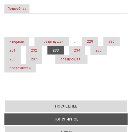
Подробнее
Страницы
« первая
‹ предыдущая
…
229
230
231
232
233
234
235
236
237
…
следующая ›
последняя »
ПОСЛЕДНЕЕ
ПОПУЛЯРНОЕ
(АКТИВНАЯ ВКЛАДКА)