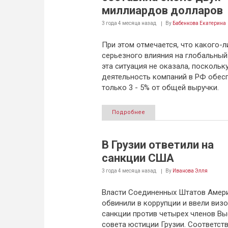
миллиардов долларов
3 года 4 месяца
назад
By
Бабенкова Екатерина
При этом отмечается, что какого-л
серьезного влияния на глобальный
эта ситуация не оказала, поскольк
деятельность компаний в РФ обес
только 3 - 5% от общей выручки.
Подробнее
В Грузии ответили на
санкции США
3 года 4 месяца
назад
By
Иванова Элля
Власти Соединенных Штатов Амер
обвинили в коррупции и ввели виз
санкции против четырех членов В
совета юстиции Грузии. Соответс