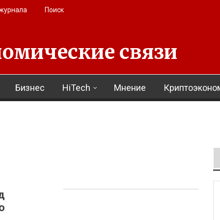
 журнала
Поиск
омические связи
Бизнес
HiTech
Мнение
Криптоэконо
д
ю