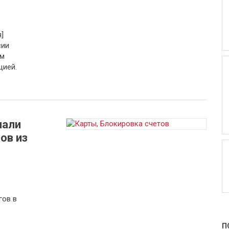
]
сии
ом
цией.
чали
ов из
гов в
П