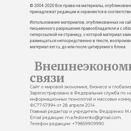
© 2004-2020 Все права на материалы, опубликованны
принадлежат редакции и охраняются в соответстви
Использование материалов, опубликованных на сайт
письменного разрешения правообладателя и с обя
гиперссылкой на страницу, с которой материал за
размещаться непосредственно в тексте, воспрои
материал eer.ru, до или после цитируемого блока.
Внешнеэконом
связи
Сайт о мировой экономике, бизнесе и глобали
Зарегистрировано в Федеральная служба по на
информационных технологий и массовых комму
ФС77-57994 от 28 апреля 2014
Главный редактор и учредитель Федоренко М.
Email редакции: m.a.fedorenko@gmail.com.
Телефон редакции: +79859909990