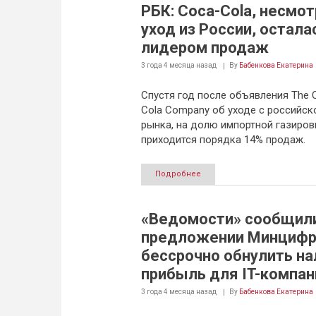
РБК: Coca-Cola, несмот
уход из России, остала
лидером продаж
3 года 4 месяца
назад
By
Бабенкова Екатерина
Спустя год после объявления The 
Cola Company об уходе с российск
рынка, на долю импортной газиров
приходится порядка 14% продаж.
Подробнее
«Ведомости» сообщили
предложении Минциф
бессрочно обнулить на
прибыль для IT-компан
3 года 4 месяца
назад
By
Бабенкова Екатерина