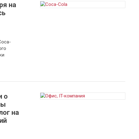
ря на
сь
Coca-
ого
ки
 о
ры
лог на
ий