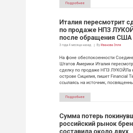
Подробнее
Италия пересмотрит с
по продаже НПЗ ЛУКО
после обращения США
3 года 4 месяца
назад
By
Иванова Элля
На фоне обеспокоенности Соедин
Штатов Америки Италия пересмотр
сделку по продаже НПЗ ЛУКОЙЛа 
острове Сицилия, пишет Financial Ti
ссылаясь на источник, посвященны
Подробнее
Сумма потерь покинув
российский рынок бре
составила около двух