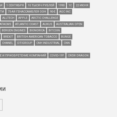
КИ
1 СЕНТЯБРЯ
10 ТЫСЯЧ РУБЛЕЙ
1990
1С
22 ИЮНЯ
ЕТИ
75-АЯ ГЕНАССАМБЛЕЯ ООН
90-Е
AGC INC
ALLTECH
APPLE
ARCTIC CHALLENGE
ATACMS
ATLANTIC COAST
AUKUS
AUSTRALIAN OPEN
BERGEN ENGINES
BIONORICA
BITCOIN
BREXIT
BRITISH AMERICAN TOBACCO
BUNGE
CHANEL
CITIGROUP
CNH INDUSTRIAL
CNN
ИЕ И ПРИОБРЕТЕНИЕ КОМПАНИЙ
COVID-19?
CREW DRAGON
ми