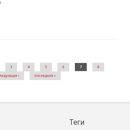
о
3
4
5
6
7
8
ледующая ›
последняя »
Теги