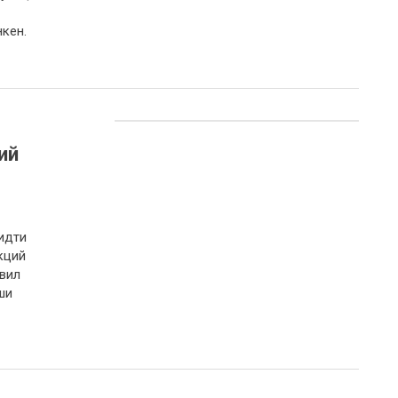
кен.
ий
идти
кций
вил
ши