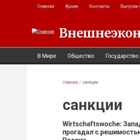
Перейти к основному содержанию
Главная
Архив
Контакты
Выпуски
Внешнеэкон
В Мире
Общество
Государство
ГЛАВНАЯ
/
САНКЦИИ
санкции
Wirtschaftswoche: Запа
прогадал с решимость