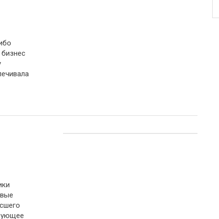
ибо
 бизнес
у
печивала
ики
овые
ысшего
твующее