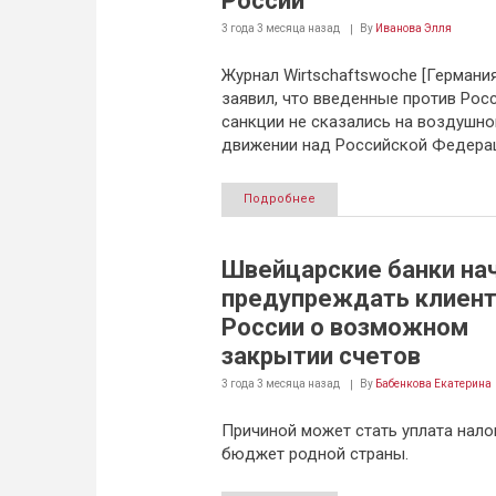
России
3 года 3 месяца
назад
By
Иванова Элля
Журнал Wirtschaftswoche [Германия
заявил, что введенные против Рос
санкции не сказались на воздушн
движении над Российской Федера
Подробнее
Швейцарские банки на
предупреждать клиент
России о возможном
закрытии счетов
3 года 3 месяца
назад
By
Бабенкова Екатерина
Причиной может стать уплата нало
бюджет родной страны.