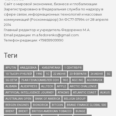
Сайт о мировой экономике, бизнесе и глобализации
Зарегистрировано в Федеральная служба по надзору в
сфере связи, информационных технологий и массовых
коммуникаций (Роскомнадзор) Эл ФС77-57994 от 28 апреля
2014
Главный редактор и учредитель Федоренко М.А.
Email редакции: m.a.fedorenko@gmail.com.
Телефон редакции: +79859909990
Теги
#PUTIN
#АВДЕЕВКА
. КИБЕРАТАКИ
1 СЕНТЯБРЯ
10 ТЫСЯЧ РУБЛЕЙ
1990
1С
22 ИЮНЯ
23 ФЕВРАЛЯ
24 ИЮНЯ
5G
5G-СЕТИ
75-АЯ ГЕНАССАМБЛЕЯ ООН
90-Е
AGC INC
AGORAVOX
ALIBABA
ALIEXPRESS
ALLTECH
APPLE
ARCTIC CHALLENGE
ARTIFICIAL INTELLIGENCE JOURNEY
ATACMS
ATLANTIC COAST
AUKUS
AUSTRALIAN OPEN
BANK OF AMERICA
BELUGA GROUP
BERGEN ENGINES
BIONORICA
BITCOIN
BRAND FINANCE GLOBAL 500
BRENT
BREXIT
BRITISH AMERICAN TOBACCO
BUNGE