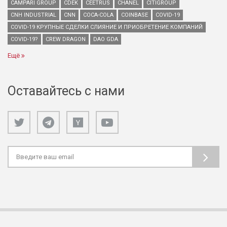
CAMPARI GROUP
CDEK
CEETRUS
CHANEL
CITIGROUP
CNH INDUSTRIAL
CNN
COCA-COLA
COINBASE
COVID-19
COVID-19 КРУПНЫЕ СДЕЛКИ СЛИЯНИЕ И ПРИОБРЕТЕНИЕ КОМПАНИЙ
COVID-19?
CREW DRAGON
DAO GDA
Ещё
Оставайтесь с нами