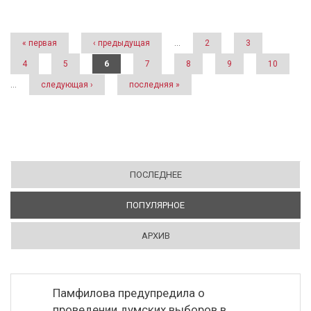
Страницы
« первая
‹ предыдущая
…
2
3
4
5
6
7
8
9
10
…
следующая ›
последняя »
ПОСЛЕДНЕЕ
ПОПУЛЯРНОЕ
(АКТИВНАЯ ВКЛАДКА)
АРХИВ
Памфилова предупредила о
проведении думских выборов в