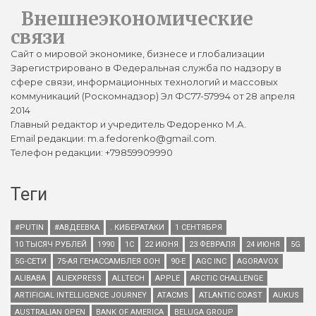
Внешнеэкономические
связи
Сайт о мировой экономике, бизнесе и глобализации
Зарегистрировано в Федеральная служба по надзору в
сфере связи, информационных технологий и массовых
коммуникаций (Роскомнадзор) Эл ФС77-57994 от 28 апреля
2014
Главный редактор и учредитель Федоренко М.А.
Email редакции: m.a.fedorenko@gmail.com.
Телефон редакции: +79859909990
Теги
#PUTIN
#АВДЕЕВКА
. КИБЕРАТАКИ
1 СЕНТЯБРЯ
10 ТЫСЯЧ РУБЛЕЙ
1990
1С
22 ИЮНЯ
23 ФЕВРАЛЯ
24 ИЮНЯ
5G
5G-СЕТИ
75-АЯ ГЕНАССАМБЛЕЯ ООН
90-Е
AGC INC
AGORAVOX
ALIBABA
ALIEXPRESS
ALLTECH
APPLE
ARCTIC CHALLENGE
ARTIFICIAL INTELLIGENCE JOURNEY
ATACMS
ATLANTIC COAST
AUKUS
AUSTRALIAN OPEN
BANK OF AMERICA
BELUGA GROUP