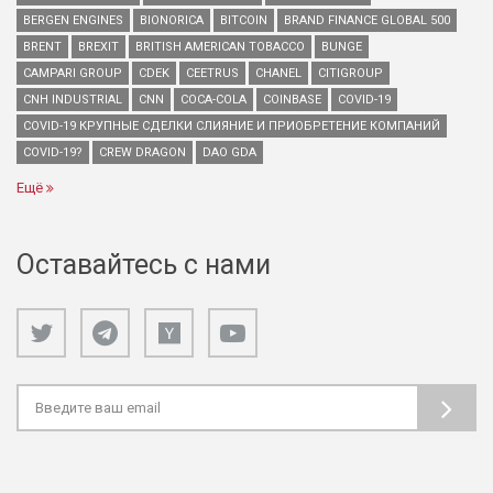
BERGEN ENGINES
BIONORICA
BITCOIN
BRAND FINANCE GLOBAL 500
BRENT
BREXIT
BRITISH AMERICAN TOBACCO
BUNGE
CAMPARI GROUP
CDEK
CEETRUS
CHANEL
CITIGROUP
CNH INDUSTRIAL
CNN
COCA-COLA
COINBASE
COVID-19
COVID-19 КРУПНЫЕ СДЕЛКИ СЛИЯНИЕ И ПРИОБРЕТЕНИЕ КОМПАНИЙ
COVID-19?
CREW DRAGON
DAO GDA
Ещё
Оставайтесь с нами