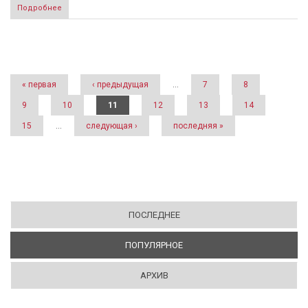
Подробнее
Страницы
« первая
‹ предыдущая
…
7
8
9
10
11
12
13
14
15
…
следующая ›
последняя »
ПОСЛЕДНЕЕ
ПОПУЛЯРНОЕ
(АКТИВНАЯ ВКЛАДКА)
АРХИВ