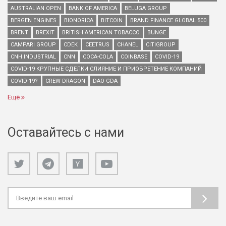
AUSTRALIAN OPEN
BANK OF AMERICA
BELUGA GROUP
BERGEN ENGINES
BIONORICA
BITCOIN
BRAND FINANCE GLOBAL 500
BRENT
BREXIT
BRITISH AMERICAN TOBACCO
BUNGE
CAMPARI GROUP
CDEK
CEETRUS
CHANEL
CITIGROUP
CNH INDUSTRIAL
CNN
COCA-COLA
COINBASE
COVID-19
COVID-19 КРУПНЫЕ СДЕЛКИ СЛИЯНИЕ И ПРИОБРЕТЕНИЕ КОМПАНИЙ
COVID-19?
CREW DRAGON
DAO GDA
Ещё
Оставайтесь с нами