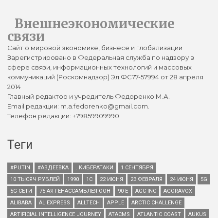
Внешнеэкономические
связи
Сайт о мировой экономике, бизнесе и глобализации
Зарегистрировано в Федеральная служба по надзору в
сфере связи, информационных технологий и массовых
коммуникаций (Роскомнадзор) Эл ФС77-57994 от 28 апреля
2014
Главный редактор и учредитель Федоренко М.А.
Email редакции: m.a.fedorenko@gmail.com.
Телефон редакции: +79859909990
Теги
#PUTIN
#АВДЕЕВКА
. КИБЕРАТАКИ
1 СЕНТЯБРЯ
10 ТЫСЯЧ РУБЛЕЙ
1990
1С
22 ИЮНЯ
23 ФЕВРАЛЯ
24 ИЮНЯ
5G
5G-СЕТИ
75-АЯ ГЕНАССАМБЛЕЯ ООН
90-Е
AGC INC
AGORAVOX
ALIBABA
ALIEXPRESS
ALLTECH
APPLE
ARCTIC CHALLENGE
ARTIFICIAL INTELLIGENCE JOURNEY
ATACMS
ATLANTIC COAST
AUKUS