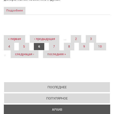
Подробнее
Страницы
« первая
‹ предыдущая
…
2
3
4
5
6
7
8
9
10
…
следующая ›
последняя »
ПОСЛЕДНЕЕ
ПОПУЛЯРНОЕ
АРХИВ
(АКТИВНАЯ ВКЛАДКА)