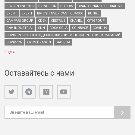
BERGEN ENGINES
BIONORICA
BITCOIN
BRAND FINANCE GLOBAL 500
BRENT
BREXIT
BRITISH AMERICAN TOBACCO
BUNGE
CAMPARI GROUP
CDEK
CEETRUS
CHANEL
CITIGROUP
CNH INDUSTRIAL
CNN
COCA-COLA
COINBASE
COVID-19
COVID-19 КРУПНЫЕ СДЕЛКИ СЛИЯНИЕ И ПРИОБРЕТЕНИЕ КОМПАНИЙ
COVID-19?
CREW DRAGON
DAO GDA
Ещё
Оставайтесь с нами