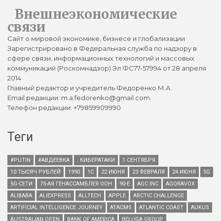
Внешнеэкономические
связи
Сайт о мировой экономике, бизнесе и глобализации
Зарегистрировано в Федеральная служба по надзору в
сфере связи, информационных технологий и массовых
коммуникаций (Роскомнадзор) Эл ФС77-57994 от 28 апреля
2014
Главный редактор и учредитель Федоренко М.А.
Email редакции: m.a.fedorenko@gmail.com.
Телефон редакции: +79859909990
Теги
#PUTIN
#АВДЕЕВКА
. КИБЕРАТАКИ
1 СЕНТЯБРЯ
10 ТЫСЯЧ РУБЛЕЙ
1990
1С
22 ИЮНЯ
23 ФЕВРАЛЯ
24 ИЮНЯ
5G
5G-СЕТИ
75-АЯ ГЕНАССАМБЛЕЯ ООН
90-Е
AGC INC
AGORAVOX
ALIBABA
ALIEXPRESS
ALLTECH
APPLE
ARCTIC CHALLENGE
ARTIFICIAL INTELLIGENCE JOURNEY
ATACMS
ATLANTIC COAST
AUKUS
AUSTRALIAN OPEN
BANK OF AMERICA
BELUGA GROUP