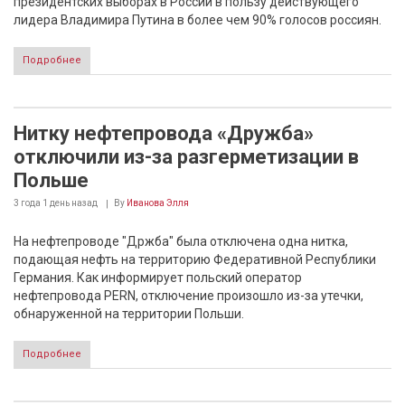
президентских выборах в России в пользу действующего
лидера Владимира Путина в более чем 90% голосов россиян.
Подробнее
Нитку нефтепровода «Дружба»
отключили из-за разгерметизации в
Польше
3 года 1 день
назад
By
Иванова Элля
На нефтепроводе "Држба" была отключена одна нитка,
подающая нефть на территорию Федеративной Республики
Германия. Как информирует польский оператор
нефтепровода PERN, отключение произошло из-за утечки,
обнаруженной на территории Польши.
Подробнее