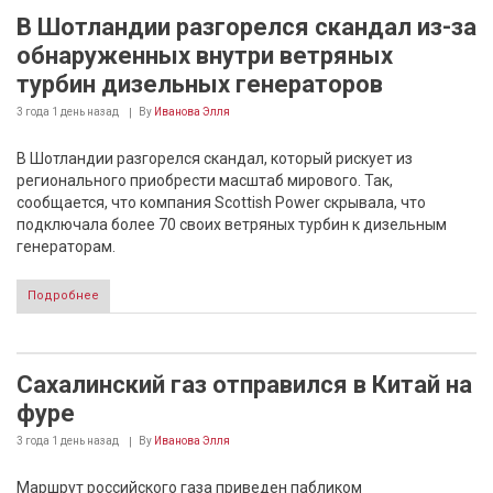
В Шотландии разгорелся скандал из-за
обнаруженных внутри ветряных
турбин дизельных генераторов
3 года 1 день
назад
By
Иванова Элля
В Шотландии разгорелся скандал, который рискует из
регионального приобрести масштаб мирового. Так,
сообщается, что компания Scottish Power скрывала, что
подключала более 70 своих ветряных турбин к дизельным
генераторам.
Подробнее
Сахалинский газ отправился в Китай на
фуре
3 года 1 день
назад
By
Иванова Элля
Маршрут российского газа приведен пабликом