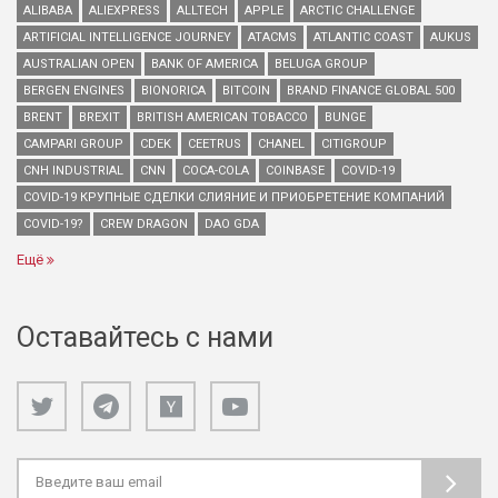
ALIBABA
ALIEXPRESS
ALLTECH
APPLE
ARCTIC CHALLENGE
ARTIFICIAL INTELLIGENCE JOURNEY
ATACMS
ATLANTIC COAST
AUKUS
AUSTRALIAN OPEN
BANK OF AMERICA
BELUGA GROUP
BERGEN ENGINES
BIONORICA
BITCOIN
BRAND FINANCE GLOBAL 500
BRENT
BREXIT
BRITISH AMERICAN TOBACCO
BUNGE
CAMPARI GROUP
CDEK
CEETRUS
CHANEL
CITIGROUP
CNH INDUSTRIAL
CNN
COCA-COLA
COINBASE
COVID-19
COVID-19 КРУПНЫЕ СДЕЛКИ СЛИЯНИЕ И ПРИОБРЕТЕНИЕ КОМПАНИЙ
COVID-19?
CREW DRAGON
DAO GDA
Ещё
Оставайтесь с нами