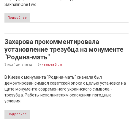
SakhalinOneTwo.
Подробнее
Захарова прокомментировала
установление трезубца на монументе
"Родина-мать"
3 года 1 день
назад
By
Иванова Элля
В Киеве с монумента "Родина-мать" сначала был
демонтирован символ советской эпохи с целью установки на
щите монумента современного украинского символа -
трезубца. Работы исполнителям осложнили погодные
условия.
Подробнее