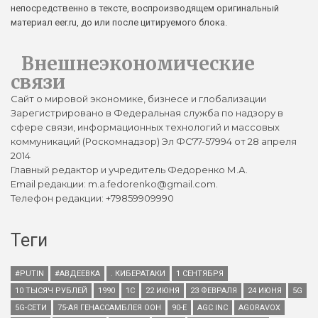
непосредственно в тексте, воспроизводящем оригинальный
материал eer.ru, до или после цитируемого блока.
Внешнеэкономические
связи
Сайт о мировой экономике, бизнесе и глобализации
Зарегистрировано в Федеральная служба по надзору в
сфере связи, информационных технологий и массовых
коммуникаций (Роскомнадзор) Эл ФС77-57994 от 28 апреля
2014
Главный редактор и учредитель Федоренко М.А.
Email редакции: m.a.fedorenko@gmail.com.
Телефон редакции: +79859909990
Теги
#PUTIN
#АВДЕЕВКА
. КИБЕРАТАКИ
1 СЕНТЯБРЯ
10 ТЫСЯЧ РУБЛЕЙ
1990
1С
22 ИЮНЯ
23 ФЕВРАЛЯ
24 ИЮНЯ
5G
5G-СЕТИ
75-АЯ ГЕНАССАМБЛЕЯ ООН
90-Е
AGC INC
AGORAVOX