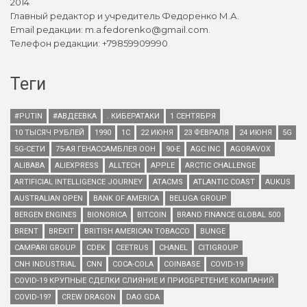
2014
Главный редактор и учредитель Федоренко М.А.
Email редакции: m.a.fedorenko@gmail.com.
Телефон редакции: +79859909990
Теги
#PUTIN
#АВДЕЕВКА
. КИБЕРАТАКИ
1 СЕНТЯБРЯ
10 ТЫСЯЧ РУБЛЕЙ
1990
1С
22 ИЮНЯ
23 ФЕВРАЛЯ
24 ИЮНЯ
5G
5G-СЕТИ
75-АЯ ГЕНАССАМБЛЕЯ ООН
90-Е
AGC INC
AGORAVOX
ALIBABA
ALIEXPRESS
ALLTECH
APPLE
ARCTIC CHALLENGE
ARTIFICIAL INTELLIGENCE JOURNEY
ATACMS
ATLANTIC COAST
AUKUS
AUSTRALIAN OPEN
BANK OF AMERICA
BELUGA GROUP
BERGEN ENGINES
BIONORICA
BITCOIN
BRAND FINANCE GLOBAL 500
BRENT
BREXIT
BRITISH AMERICAN TOBACCO
BUNGE
CAMPARI GROUP
CDEK
CEETRUS
CHANEL
CITIGROUP
CNH INDUSTRIAL
CNN
COCA-COLA
COINBASE
COVID-19
COVID-19 КРУПНЫЕ СДЕЛКИ СЛИЯНИЕ И ПРИОБРЕТЕНИЕ КОМПАНИЙ
COVID-19?
CREW DRAGON
DAO GDA