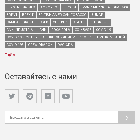
BERGEN ENGINES
BIONORICA
BITCOIN
BRAND FINANCE GLOBAL 500
BRENT
BREXIT
BRITISH AMERICAN TOBACCO
BUNGE
CAMPARI GROUP
CDEK
CEETRUS
CHANEL
CITIGROUP
CNH INDUSTRIAL
CNN
COCA-COLA
COINBASE
COVID-19
COVID-19 КРУПНЫЕ СДЕЛКИ СЛИЯНИЕ И ПРИОБРЕТЕНИЕ КОМПАНИЙ
COVID-19?
CREW DRAGON
DAO GDA
Ещё
Оставайтесь с нами