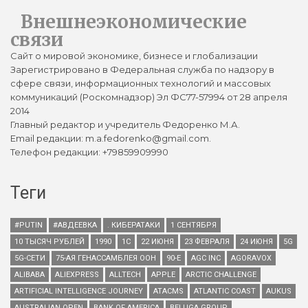
Внешнеэкономические
связи
Сайт о мировой экономике, бизнесе и глобализации
Зарегистрировано в Федеральная служба по надзору в
сфере связи, информационных технологий и массовых
коммуникаций (Роскомнадзор) Эл ФС77-57994 от 28 апреля
2014
Главный редактор и учредитель Федоренко М.А.
Email редакции: m.a.fedorenko@gmail.com.
Телефон редакции: +79859909990
Теги
#PUTIN
#АВДЕЕВКА
. КИБЕРАТАКИ
1 СЕНТЯБРЯ
10 ТЫСЯЧ РУБЛЕЙ
1990
1С
22 ИЮНЯ
23 ФЕВРАЛЯ
24 ИЮНЯ
5G
5G-СЕТИ
75-АЯ ГЕНАССАМБЛЕЯ ООН
90-Е
AGC INC
AGORAVOX
ALIBABA
ALIEXPRESS
ALLTECH
APPLE
ARCTIC CHALLENGE
ARTIFICIAL INTELLIGENCE JOURNEY
ATACMS
ATLANTIC COAST
AUKUS
AUSTRALIAN OPEN
BANK OF AMERICA
BELUGA GROUP