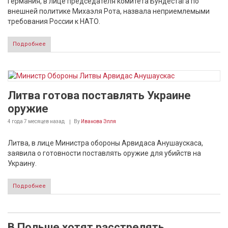
Германия, в лице председателя комитета Бундестага по
внешней политике Михаэля Рота, назвала неприемлемыми
требования России к НАТО.
Подробнее
Литва готова поставлять Украине
оружие
4 года 7 месяцев
назад
By
Иванова Элля
Литва, в лице Министра обороны Арвидаса Анушаускаса,
заявила о готовности поставлять оружие для убийств на
Украину.
Подробнее
В Польше хотят расстрелять