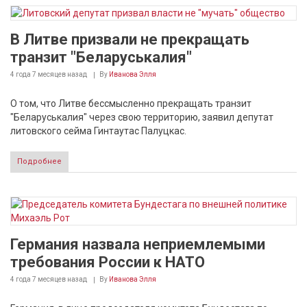
В Литве призвали не прекращать
транзит "Беларуськалия"
4 года 7 месяцев
назад
By
Иванова Элля
О том, что Литве бессмысленно прекращать транзит
"Беларуськалия" через свою территорию, заявил депутат
литовского сейма Гинтаутас Палуцкас.
Подробнее
Германия назвала неприемлемыми
требования России к НАТО
4 года 7 месяцев
назад
By
Иванова Элля