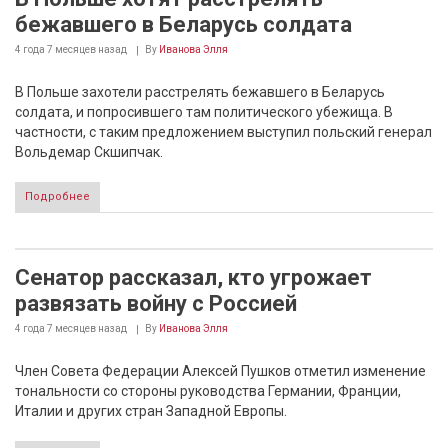
бежавшего в Беларусь солдата
4 года 7 месяцев
назад
By
Иванова Элля
В Польше захотели расстрелять бежавшего в Беларусь
солдата, и попросившего там политического убежища. В
частности, с таким предложением выступил польский генерал
Вольдемар Скшипчак.
Подробнее
Сенатор рассказал, кто угрожает
развязать войну с Россией
4 года 7 месяцев
назад
By
Иванова Элля
Член Совета Федерации Алексей Пушков отметил изменение
тональности со стороны руководства Германии, Франции,
Италии и других стран Западной Европы.