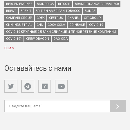
BERGEN ENGINES
BIONORICA
BITCOIN
BRAND FINANCE GLOBAL 500
BRENT
BREXIT
BRITISH AMERICAN TOBACCO
BUNGE
CAMPARI GROUP
CDEK
CEETRUS
CHANEL
CITIGROUP
CNH INDUSTRIAL
CNN
COCA-COLA
COINBASE
COVID-19
COVID-19 КРУПНЫЕ СДЕЛКИ СЛИЯНИЕ И ПРИОБРЕТЕНИЕ КОМПАНИЙ
COVID-19?
CREW DRAGON
DAO GDA
Ещё
Оставайтесь с нами