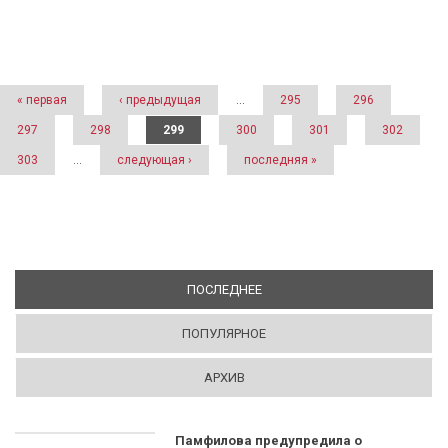
Страницы
« первая
‹ предыдущая
…
295
296
297
298
299
300
301
302
303
…
следующая ›
последняя »
ПОСЛЕДНЕЕ
(АКТИВНАЯ ВКЛАДКА)
ПОПУЛЯРНОЕ
АРХИВ
Памфилова предупредила о