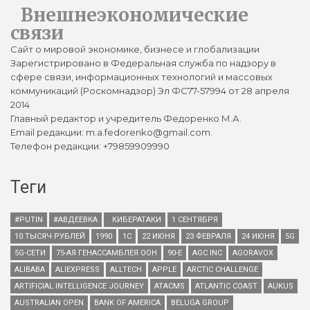
Внешнеэкономические
связи
Сайт о мировой экономике, бизнесе и глобализации
Зарегистрировано в Федеральная служба по надзору в
сфере связи, информационных технологий и массовых
коммуникаций (Роскомнадзор) Эл ФС77-57994 от 28 апреля
2014
Главный редактор и учредитель Федоренко М.А.
Email редакции: m.a.fedorenko@gmail.com.
Телефон редакции: +79859909990
Теги
#PUTIN
#АВДЕЕВКА
. КИБЕРАТАКИ
1 СЕНТЯБРЯ
10 ТЫСЯЧ РУБЛЕЙ
1990
1С
22 ИЮНЯ
23 ФЕВРАЛЯ
24 ИЮНЯ
5G
5G-СЕТИ
75-АЯ ГЕНАССАМБЛЕЯ ООН
90-Е
AGC INC
AGORAVOX
ALIBABA
ALIEXPRESS
ALLTECH
APPLE
ARCTIC CHALLENGE
ARTIFICIAL INTELLIGENCE JOURNEY
ATACMS
ATLANTIC COAST
AUKUS
AUSTRALIAN OPEN
BANK OF AMERICA
BELUGA GROUP