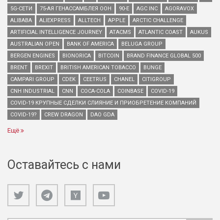
5G-СЕТИ
75-АЯ ГЕНАССАМБЛЕЯ ООН
90-Е
AGC INC
AGORAVOX
ALIBABA
ALIEXPRESS
ALLTECH
APPLE
ARCTIC CHALLENGE
ARTIFICIAL INTELLIGENCE JOURNEY
ATACMS
ATLANTIC COAST
AUKUS
AUSTRALIAN OPEN
BANK OF AMERICA
BELUGA GROUP
BERGEN ENGINES
BIONORICA
BITCOIN
BRAND FINANCE GLOBAL 500
BRENT
BREXIT
BRITISH AMERICAN TOBACCO
BUNGE
CAMPARI GROUP
CDEK
CEETRUS
CHANEL
CITIGROUP
CNH INDUSTRIAL
CNN
COCA-COLA
COINBASE
COVID-19
COVID-19 КРУПНЫЕ СДЕЛКИ СЛИЯНИЕ И ПРИОБРЕТЕНИЕ КОМПАНИЙ
COVID-19?
CREW DRAGON
DAO GDA
Ещё
Оставайтесь с нами