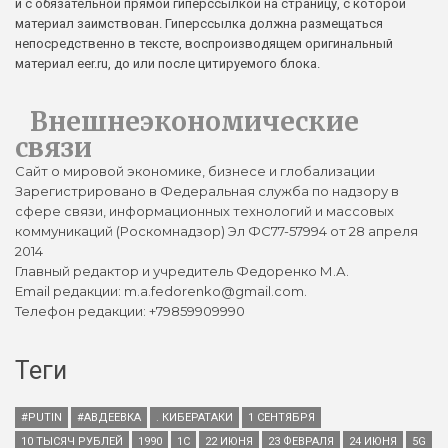
и с обязательной прямой гиперссылкой на страницу, с которой
материал заимствован. Гиперссылка должна размещаться
непосредственно в тексте, воспроизводящем оригинальный
материал eer.ru, до или после цитируемого блока.
Внешнеэкономические
связи
Сайт о мировой экономике, бизнесе и глобализации
Зарегистрировано в Федеральная служба по надзору в
сфере связи, информационных технологий и массовых
коммуникаций (Роскомнадзор) Эл ФС77-57994 от 28 апреля
2014
Главный редактор и учредитель Федоренко М.А.
Email редакции: m.a.fedorenko@gmail.com.
Телефон редакции: +79859909990
Теги
#PUTIN
#АВДЕЕВКА
. КИБЕРАТАКИ
1 СЕНТЯБРЯ
10 ТЫСЯЧ РУБЛЕЙ
1990
1С
22 ИЮНЯ
23 ФЕВРАЛЯ
24 ИЮНЯ
5G