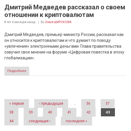
Дмитрий Медведев рассказал о своем
отношении к криптовалютам
8 лет 6 месяцев
назад
By
Олеся ШИРОКОВА
Дмитрий Медведев, премьер-министр России, рассказал как
он относится к криптовалютам и что думает по поводу
«увлечения» электронными деньгами. Глава правительства
озвучил свое мнение на форуме «Цифровая повестка в эпоху
глобализации».
Подробнее
Страницы
« первая
‹ предыдущая
…
36
37
38
39
40
41
42
43
44
следующая ›
последняя »