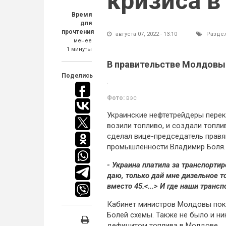
кризиса в
Время
для
прочтения
августа 07, 2022 - 13:10
Разде
менее
1 минуты
В правительстве Молдовы 
Поделись
Фото:
вэс
Украинские нефтетрейдеры перек
возили топливо, и создали топл
сделал вице-председатель правя
промышленности Владимир Боля.
- Украина платила за транспортир
даю, только дай мне дизельное то
вместо 45.<...> И где наши транс
Кабинет министров Молдовы пок
Болей схемы. Также не было и ни
дефицитом топлива в Молдове.