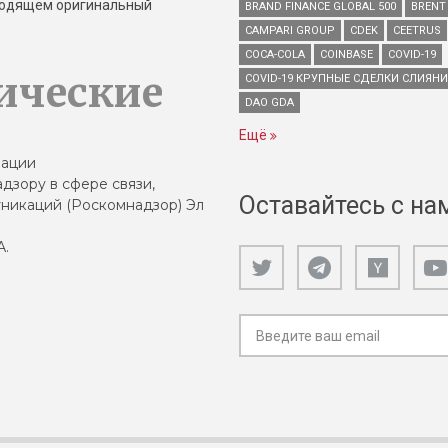
зводящем оригинальный
BRAND FINANCE GLOBAL 500
BRENT
CAMPARI GROUP
CDEK
CEETRUS
COCA-COLA
COINBASE
COVID-19
ические
COVID-19 КРУПНЫЕ СДЕЛКИ СЛИЯН
DAO GDA
Ещё
зации
дзору в сфере связи,
Оставайтесь с на
никаций (Роскомнадзор) Эл
А.