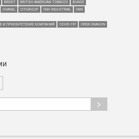
BREXIT
BRITISH AMERICAN TOBACCO
BUNGE
CHANEL
CITIGROUP
CNH INDUSTRIAL
CNN
ИЕ И ПРИОБРЕТЕНИЕ КОМПАНИЙ
COVID-19?
CREW DRAGON
ми