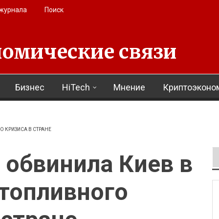
 журнала
Поиск
омические связи
Бизнес
HiTech
Мнение
Криптоэконо
 КРИЗИСА В СТРАНЕ
 обвинила Киев в
топливного