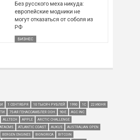
Без русского меха никуда:
европейские модники не
могут отказаться от соболя из
РФ
БИЗНЕС
КИ
1 СЕНТЯБРЯ
10 ТЫСЯЧ РУБЛЕЙ
1990
1С
22 ИЮНЯ
ЕТИ
75-АЯ ГЕНАССАМБЛЕЯ ООН
90-Е
AGC INC
ALLTECH
APPLE
ARCTIC CHALLENGE
ATACMS
ATLANTIC COAST
AUKUS
AUSTRALIAN OPEN
BERGEN ENGINES
BIONORICA
BITCOIN