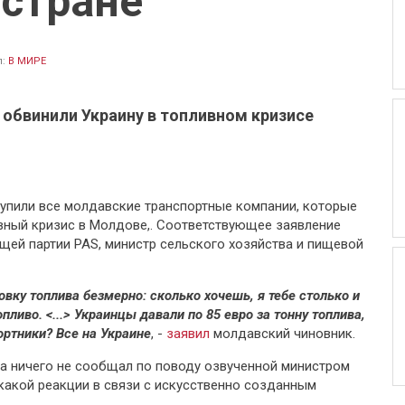
 стране
л:
В МИРЕ
обвинили Украину в топливном кризисе
упили все молдавские транспортные компании, которые
ивный кризис в Молдове,. Соответствующее заявление
щей партии PAS, министр сельского хозяйства и пищевой
овку топлива безмерно: сколько хочешь, я тебе столько и
пливо. <...> Украинцы давали по 85 евро за тонну топлива,
портники? Все на Украине
, -
заявил
молдавский чиновник.
а ничего не сообщал по поводу озвученной министром
какой реакции в связи с искусственно созданным