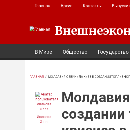
Перейти к основному содержанию
Главная
Архив
Контакты
Выпуски
Внешнеэкон
В Мире
Общество
Государство
ГЛАВНАЯ
/
МОЛДАВИЯ ОБВИНИЛА КИЕВ В СОЗДАНИИ ТОПЛИВНОГО
Молдавия
создании 
Иванова
Элля