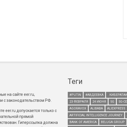
Теги
е на сайте eer.ru,
#PUTIN
#АВДЕЕВКА
. КИБЕРАТА
и с законодательством РФ.
23 ФЕВРАЛЯ
24 ИЮНЯ
5G
5G-С
AGORAVOX
ALIBABA
ALIEXPRESS
е eer.ru допускается только с
ARTIFICIAL INTELLIGENCE JOURNEY
зательной прямой
имствован. Гиперссылка должна
BANK OF AMERICA
BELUGA GROUP