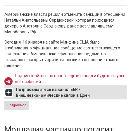
Американские власти решили отменить санкции в отношении
Натальи Анатольевны Сердюковой, которая приходится
дочерью Анатолию Сердюкову, ранее возглавлявшему
Минобороны РФ.
Сегодня, 16 января на сайте Минфина США было
опубликовано официальное сообщение соответствующего
содержания. Американское финансовое ведомство
отказалось раскрыть причины, легшие в основание такого
решения.
Подписывайтесь на наш Telegram канал и будьте в курсе
всех событий
Подписывайтесь на канал EER -
Внешнеэкономические связи в Дзен
Подробнее
о Дочь Анатолия Сердюкова освободили из-под санкций
США
Молдавия частично погасит