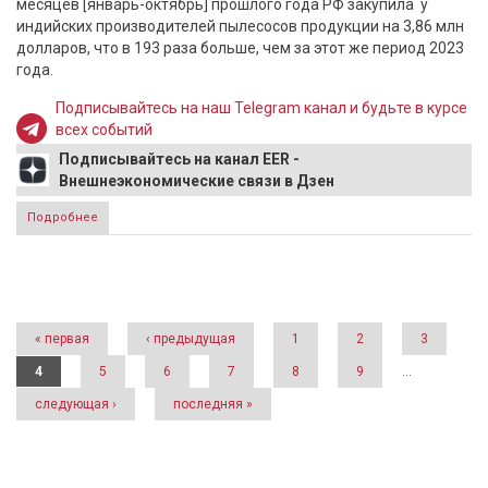
месяцев [январь-октябрь] прошлого года РФ закупила у
индийских производителей пылесосов продукции на 3,86 млн
долларов, что в 193 раза больше, чем за этот же период 2023
года.
Подписывайтесь на наш Telegram канал и будьте в курсе
всех событий
Подписывайтесь на канал EER -
Внешнеэкономические связи в Дзен
Подробнее
о Россия почти в 200 раз увеличила закупки пылесосов у
Индии
Страницы
« первая
‹ предыдущая
1
2
3
4
5
6
7
8
9
…
следующая ›
последняя »