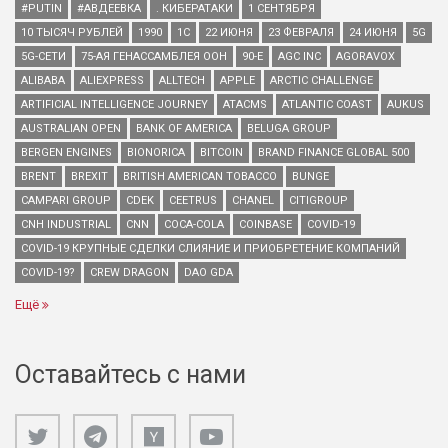
#PUTIN
#АВДЕЕВКА
. КИБЕРАТАКИ
1 СЕНТЯБРЯ
10 ТЫСЯЧ РУБЛЕЙ
1990
1С
22 ИЮНЯ
23 ФЕВРАЛЯ
24 ИЮНЯ
5G
5G-СЕТИ
75-АЯ ГЕНАССАМБЛЕЯ ООН
90-Е
AGC INC
AGORAVOX
ALIBABA
ALIEXPRESS
ALLTECH
APPLE
ARCTIC CHALLENGE
ARTIFICIAL INTELLIGENCE JOURNEY
ATACMS
ATLANTIC COAST
AUKUS
AUSTRALIAN OPEN
BANK OF AMERICA
BELUGA GROUP
BERGEN ENGINES
BIONORICA
BITCOIN
BRAND FINANCE GLOBAL 500
BRENT
BREXIT
BRITISH AMERICAN TOBACCO
BUNGE
CAMPARI GROUP
CDEK
CEETRUS
CHANEL
CITIGROUP
CNH INDUSTRIAL
CNN
COCA-COLA
COINBASE
COVID-19
COVID-19 КРУПНЫЕ СДЕЛКИ СЛИЯНИЕ И ПРИОБРЕТЕНИЕ КОМПАНИЙ
COVID-19?
CREW DRAGON
DAO GDA
Ещё
Оставайтесь с нами