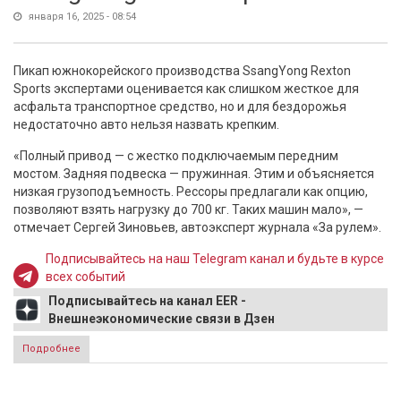
января 16, 2025 - 08:54
Пикап южнокорейского производства SsangYong Rexton
Sports экспертами оценивается как слишком жесткое для
асфальта транспортное средство, но и для бездорожья
недостаточно авто нельзя назвать крепким.
«Полный привод — с жестко подключаемым передним
мостом. Задняя подвеска — пружинная. Этим и объясняется
низкая грузоподъемность. Рессоры предлагали как опцию,
позволяют взять нагрузку до 700 кг. Таких машин мало», —
отмечает Сергей Зиновьев, автоэксперт журнала «За рулем».
Подписывайтесь на наш Telegram канал и будьте в курсе
всех событий
Подписывайтесь на канал EER -
Внешнеэкономические связи в Дзен
Подробнее
о Автоэксперт озвучил слабые места корейского пикапа
SsangYong Rexton Sports