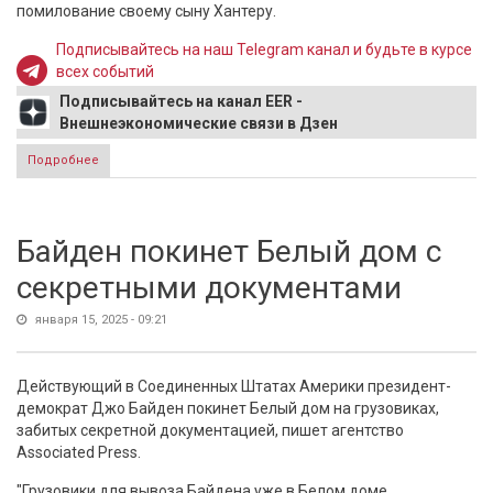
помилование своему сыну Хантеру.
Подписывайтесь на наш Telegram канал и будьте в курсе
всех событий
Подписывайтесь на канал EER -
Внешнеэкономические связи в Дзен
Подробнее
о Байден призвал изменить Конституцию из-за прихода
Трампа к власти в США
Байден покинет Белый дом с
секретными документами
января 15, 2025 - 09:21
Действующий в Соединенных Штатах Америки президент-
демократ Джо Байден покинет Белый дом на грузовиках,
забитых секретной документацией, пишет агентство
Associated Press.
"Грузовики для вывоза Байдена уже в Белом доме.