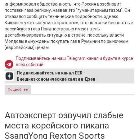
информировал общественность, что Россия возобновит
поставки газа региону, назвав это "гуманитарным газом". Он
отказался сообщать технические подробности, однако
Кишинев уже выступил с протестом, что поставки бесплатные
российского газа Приднестровью имеют цель
дестабилизировать ситуацию в стране, поскольку власти
Молдовы вынуждены покупать газ в Румынии по рыночным
[европейским] ценам.
Подписывайтесь на наш Telegram канал и будьте в курсе
всех событий
Подписывайтесь на канал EER -
Внешнеэкономические связи в Дзен
Подробнее
о Белогорьев сообщил маршрут, по которому
Приднестровье может получить газ из РФ
Автоэксперт озвучил слабые
места корейского пикапа
SsangYong Rexton Sports