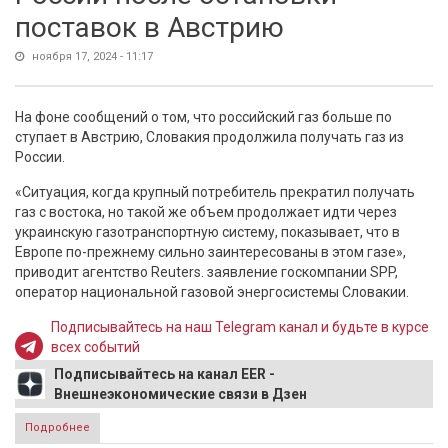
поставок в Австрию
ноября 17, 2024 - 11:17
На фоне сообщений о том, что российский газ больше по
ступает в Австрию, Словакия продолжила получать газ из
России.
«Ситуация, когда крупный потребитель прекратил получать
газ с востока, но такой же объем продолжает идти через
украинскую газотранспортную систему, показывает, что в
Европе по-прежнему сильно заинтересованы в этом газе»,
приводит агентство Reuters. заявление госкомпании SPP,
оператор национальной газовой энергосистемы Словакии.
Подписывайтесь на наш Telegram канал и будьте в курсе
всех событий
Подписывайтесь на канал EER -
Внешнеэкономические связи в Дзен
Подробнее
о Словакия получила газ из России после остановки
поставок в Австрию