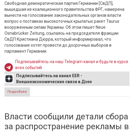
Свободная демократическая партия Германии [СвДП],
вышедшая из коалиционного правительства ФРГ, намерена
вынести на голосование законодательных органов власти
вопрос о поставках высокоточных крылатых ракет Taurus
вооруженным силам Украины. Об этом пишет Neue
Osnabrücker Zeitung, ссылаясь на председателя фракции
СвДП Кристиана Дюрра, который информировал, что
голосование хотят провести до досрочных выборов в
парламент Германии.
Подписывайтесь на наш Telegram канал и будьте в курсе
всех событий
Подписывайтесь на канал EER -
Внешнеэкономические связи в Дзен
Подробнее
о Бундестаг может провести голосование по вопросу
передачи Киеву ракет Taurus
Власти сообщили детали сбора
за распространение рекламы в