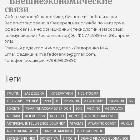
Внешнеэкономические
связи
Сайт о мировой экономике, бизнесе и глобализации
Зарегистрировано в Федеральная служба по надзору в
сфере связи, информационных технологий и массовых
коммуникаций (Роскомнадзор) Эл ФС77-57994 от 28 апреля
2014
Главный редактор и учредитель Федоренко М.А.
Email редакции: m.a.fedorenko@gmail.com.
Телефон редакции: +79859909990
Теги
#PUTIN
#АВДЕЕВКА
. КИБЕРАТАКИ
1 СЕНТЯБРЯ
10 ТЫСЯЧ РУБЛЕЙ
1990
1С
22 ИЮНЯ
23 ФЕВРАЛЯ
24 ИЮНЯ
5G
5G-СЕТИ
75-АЯ ГЕНАССАМБЛЕЯ ООН
90-Е
AGC INC
AGORAVOX
ALIBABA
ALIEXPRESS
ALLTECH
APPLE
ARCTIC CHALLENGE
ARTIFICIAL INTELLIGENCE JOURNEY
ATACMS
ATLANTIC COAST
AUKUS
AUSTRALIAN OPEN
BANK OF AMERICA
BELUGA GROUP
BERGEN ENGINES
BIONORICA
BITCOIN
BRAND FINANCE GLOBAL 500