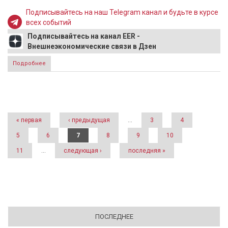
Подписывайтесь на наш Telegram канал и будьте в курсе
всех событий
Подписывайтесь на канал EER -
Внешнеэкономические связи в Дзен
Подробнее
о Экономист Белхароев предупредил о росте цен на мясо
птицы
Страницы
« первая
‹ предыдущая
…
3
4
5
6
7
8
9
10
11
…
следующая ›
последняя »
ПОСЛЕДНЕЕ