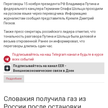
Переговоры 15 ноября президента РФ Владимира Путина и
федерального канцлера Германии Олафа Шольца проходили
на русском языке через переводчика. Информацию
журналистам сообщил представитель Кремля Дмитрий
Песков.
Также пресс-секретарь российского лидера отметил, что
тональность разговора Путина и Шольца была деловой и
весьма откровенной. Ранее он информировал, что
переговоры длились один час.
Подписывайтесь на наш Telegram канал и будьте в курсе
всех событий
Подписывайтесь на канал EER -
Внешнеэкономические связи в Дзен
Подробнее
о Детали о переговорах Путина и Шольца сообщил
Песков
Словакия получила газ из
России после остановки