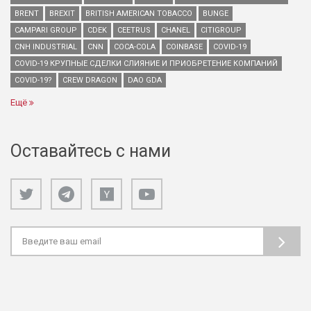
BRENT
BREXIT
BRITISH AMERICAN TOBACCO
BUNGE
CAMPARI GROUP
CDEK
CEETRUS
CHANEL
CITIGROUP
CNH INDUSTRIAL
CNN
COCA-COLA
COINBASE
COVID-19
COVID-19 КРУПНЫЕ СДЕЛКИ СЛИЯНИЕ И ПРИОБРЕТЕНИЕ КОМПАНИЙ
COVID-19?
CREW DRAGON
DAO GDA
Ещё
Оставайтесь с нами