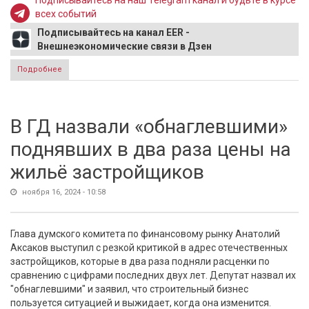
Подписывайтесь на наш Telegram канал и будьте в курсе
всех событий
Подписывайтесь на канал EER -
Внешнеэкономические связи в Дзен
Подробнее
о «Ростех» продаст совхоз с баланса бронетанкового
завода рядом Краснодаром
В ГД назвали «обнаглевшими»
поднявших в два раза цены на
жильё застройщиков
ноября 16, 2024 - 10:58
Глава думского комитета по финансовому рынку Анатолий
Аксаков выступил с резкой критикой в адрес отечественных
застройщиков, которые в два раза подняли расценки по
сравнению с цифрами последних двух лет. Депутат назвал их
"обнаглевшими" и заявил, что строительный бизнес
пользуется ситуацией и выжидает, когда она изменится.